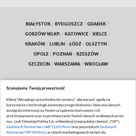
BIAŁYSTOK
/
BYDGOSZCZ
/
GDAŃSK
/
GORZÓW WLKP.
/
KATOWICE
/
KIELCE
/
KRAKÓW
/
LUBLIN
/
ŁÓDŹ
/
OLSZTYN
/
OPOLE
/
POZNAŃ
/
RZESZÓW
/
SZCZECIN
/
WARSZAWA
/
WROCŁAW
Szanujemy Twoją prywatność
Dołącz do nas:
Kliknij "Akceptuję i przechodzę do serwisu", aby wyrazić zgody na
korzystanie z technologii automatycznego śledzenia i zbierania danych,
TVP
dostęp do informacji na Twoim urządzeniu końcowym i ich
Abonament TVP
przechowywanie oraz na przetwarzanie Twoich danych osobowych przez
Regulamin TVP
nas, czyli Telewizję Polską S.A. w likwidacji (zwaną dalej również „TVP”),
Emisja w TVP
Zaufanych Partnerów z IAB* (1201 firm)
oraz pozostałych
Zaufanych
Polityka prywatności
Partnerów TVP (93 firm)
, w celach marketingowych (w tym do
Centrum informacji TVP