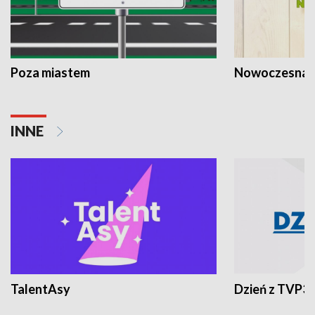
Poza miastem
Nowoczesna 
INNE
TalentAsy
Dzień z TVP3