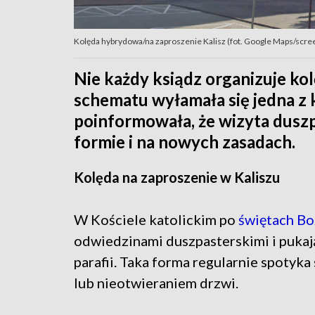
Kolęda hybrydowa/na zaproszenie Kalisz (fot. Google Maps/scre
Nie każdy ksiądz organizuje ko
schematu wyłamała się jedna z k
poinformowała, że wizyta dusz
formie i na nowych zasadach.
Kolęda na zaproszenie w Kaliszu
W Kościele katolickim po
świętach B
odwiedzinami duszpasterskimi i pukaj
parafii. Taka forma regularnie spotyk
lub nieotwieraniem drzwi.