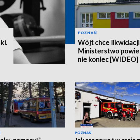
POZNAŃ
ki.
Wójt chce likwidacji
Ministerstwo powiedz
nie koniec [WIDEO]
Ń
POZNAŃ