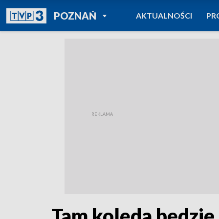
POWRÓT DO
POZNAŃ
AKTUALNOŚCI
PR
TVP REGIONY
Tam kolęda będzie 