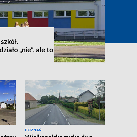
 szkół.
iało „nie”, ale to
POZNAŃ