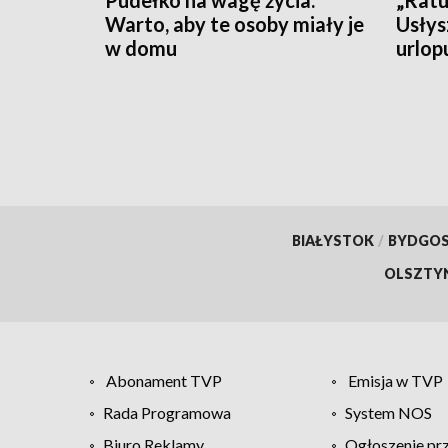
Pudełko na wagę życia.
„Ratu
Warto, aby te osoby miały je
Usłys
w domu
urlop
czeka
BIAŁYSTOK
/
BYDGO
OLSZTY
Abonament TVP
Emisja w TVP
Rada Programowa
System NOS
Biuro Reklamy
Ogłoszenie pr