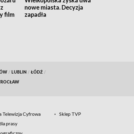
pożaru
Wielkopolska zyska dwa
 z
nowe miasta. Decyzja
 film
zapadła
KÓW
/
LUBLIN
/
ŁÓDŹ
/
ROCŁAW
 Telewizja Cyfrowa
Sklep TVP
la prasy
tograficzny