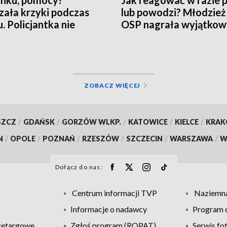
nku, pomocy!”
Jak reagować w razie 
zała krzyki podczas
lub powodzi? Młodzież
u. Policjantka nie
OSP nagrała wyjątkowy
ła
[WIDEO]
ZOBACZ WIĘCEJ
SZCZ
/
GDAŃSK
/
GORZÓW WLKP.
/
KATOWICE
/
KIELCE
/
KRA
N
/
OPOLE
/
POZNAŃ
/
RZESZÓW
/
SZCZECIN
/
WARSZAWA
/
W
Dołącz do nas:
Centrum informacji TVP
Naziemna
Informacje o nadawcy
Program d
zetargowe
Zgłoś program (ROPAT)
Serwis fo