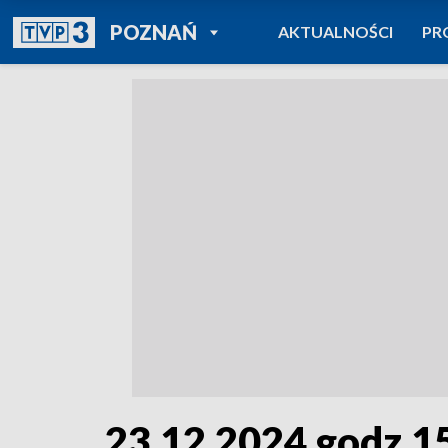
POWRÓT DO
POZNAŃ
AKTUALNOŚCI
PR
TVP REGIONY
23.12.2024 godz.1