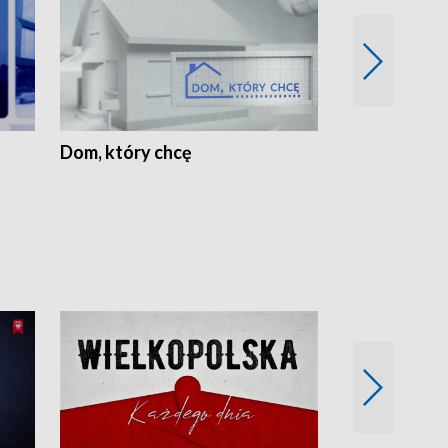
Dom, który chcę
Biznes Wielk