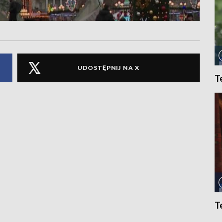
UDOSTĘPNIJ NA X
T
T