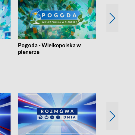
Pogoda - Wielkopolska w
Eko prognoza
plenerze