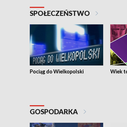
SPOŁECZEŃSTWO
Pociąg do Wielkopolski
Wiek to
GOSPODARKA