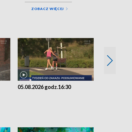
ZOBACZ WIĘCEJ
05.08.2026 godz.16:30
05.08.2026 g