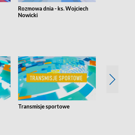
Rozmowa dnia - ks. Wojciech
Euro Fakty
Nowicki
Transmisje sportowe
Reportaże s