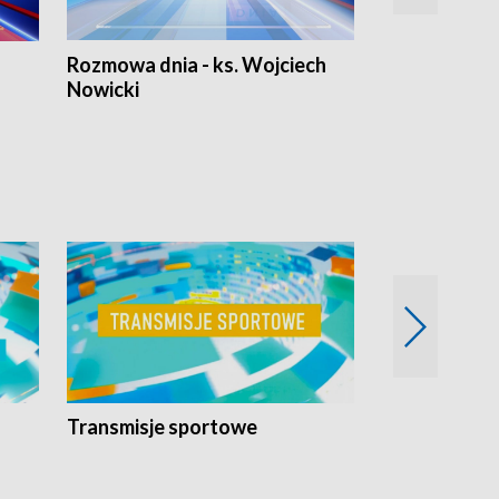
Rozmowa dnia - ks. Wojciech
Euro Fakty
Nowicki
Transmisje sportowe
Reportaże s