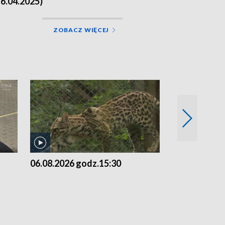
16.04.2025)
ZOBACZ WIĘCEJ
06.08.2026 godz.15:30
05.08.2026 g