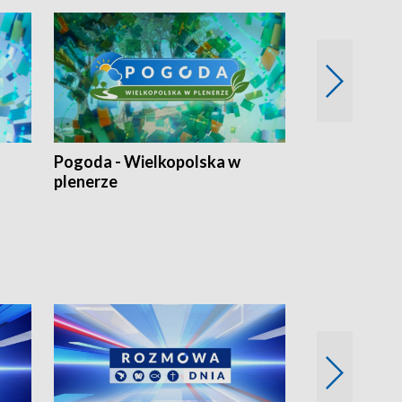
Pogoda - Wielkopolska w
Eko prognoza
plenerze