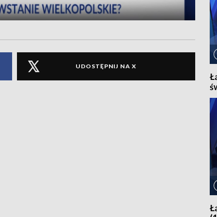
UDOSTĘPNIJ NA X
Ł
ś
Ł