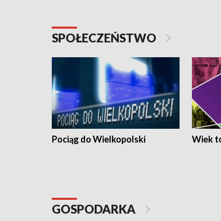
SPOŁECZEŃSTWO
Pociąg do Wielkopolski
Wiek to
GOSPODARKA