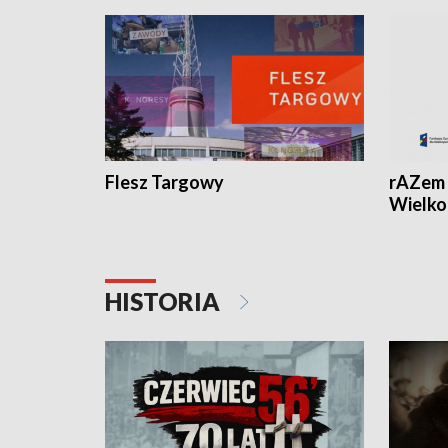
Flesz Targowy
rAZem 
Wielko
HISTORIA