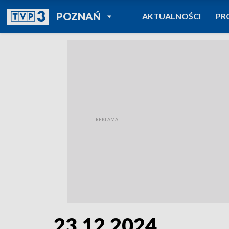
POWRÓT DO
POZNAŃ
AKTUALNOŚCI
PR
TVP REGIONY
23.12.2024