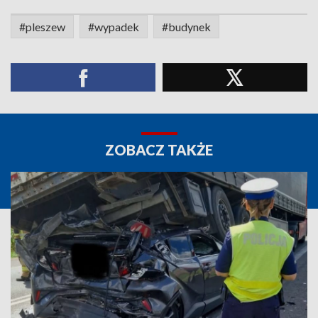
#pleszew
#wypadek
#budynek
ZOBACZ TAKŻE