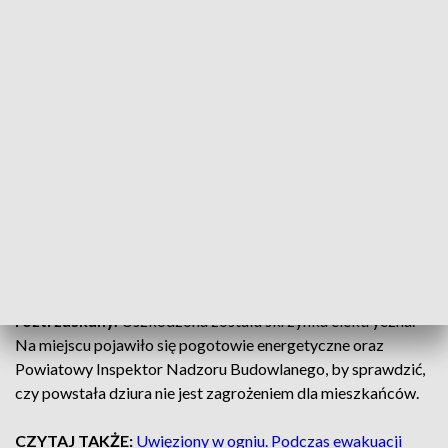
Młody kierowca został zatrzymany.
Wbił się
w budynek
W sobotę, 28 grudnia w Pleszewie doszło do bardzo
groźnej
sytuacji, która mogła skończyć się ogromną tragedią.
Późnym wieczorem kierowca z niewyjaśnionych jeszcze
przyczyn
zjechał samochodem z
jezdni
, ściął przydrożne
słupki i z impetem wjechał w ścianę garażu budynku
,
który znajduje się na zakręcie ul. Szpitalnej.
Powstała w niej
spora dziura, a przód samochodu został
roztrzaskany.
Uszkodzona została skrzynka elektryczna.
Na miejscu pojawiło się pogotowie energetyczne oraz
Powiatowy Inspektor Nadzoru Budowlanego, by sprawdzić,
czy powstała dziura nie jest zagrożeniem dla mieszkańców.
CZYTAJ TAKŻE:
Uwięziony w ogniu. Podczas ewakuacji