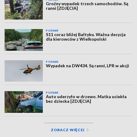
Groźny wypadek trzech samochodów. Są
ranni [ZDJĘCIA]
POZNAŃ
S11 coraz bliżej Bałtyku. Ważna decyzja
dla kierowców z Wielkopolski
POZNAŃ
Wypadek na DW434. Są ranni, LPR w akcji
POZNAŃ
Auto uderzyło w drzewo. Matka uciekła
bez dziecka [ZDJĘCIA]
ZOBACZ WIĘCEJ