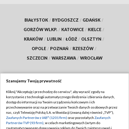
BIAŁYSTOK
/
BYDGOSZCZ
/
GDAŃSK
/
GORZÓW WLKP.
/
KATOWICE
/
KIELCE
/
KRAKÓW
/
LUBLIN
/
ŁÓDŹ
/
OLSZTYN
/
OPOLE
/
POZNAŃ
/
RZESZÓW
/
SZCZECIN
/
WARSZAWA
/
WROCŁAW
Szanujemy Twoją prywatność
Dołącz do nas:
Kliknij "Akceptuję i przechodzę do serwisu", aby wyrazić zgody na
korzystanie z technologii automatycznego śledzenia i zbierania danych,
TVP
dostęp do informacji na Twoim urządzeniu końcowym i ich
Abonament TVP
przechowywanie oraz na przetwarzanie Twoich danych osobowych przez
Regulamin TVP
nas, czyli Telewizję Polską S.A. w likwidacji (zwaną dalej również „TVP”),
Emisja w TVP
Polityka prywatności
Zaufanych Partnerów z IAB* (1201 firm)
oraz pozostałych
Zaufanych
Partnerów TVP (93 firm)
, w celach marketingowych (w tym do
Centrum informacji TVP
Moje zgody
zautomatyzowanego dopasowania reklam do Twoich zainteresowań i