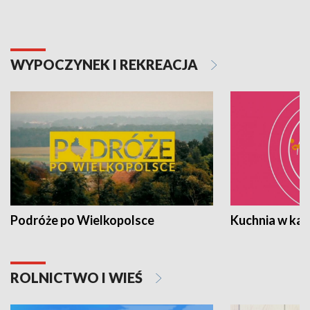
WYPOCZYNEK I REKREACJA
Podróże po Wielkopolsce
Kuchnia w ka
ROLNICTWO I WIEŚ