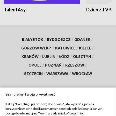
TalentAsy
Dzień z TVP3
BIAŁYSTOK
/
BYDGOSZCZ
/
GDAŃSK
/
GORZÓW WLKP.
/
KATOWICE
/
KIELCE
/
KRAKÓW
/
LUBLIN
/
ŁÓDŹ
/
OLSZTYN
/
OPOLE
/
POZNAŃ
/
RZESZÓW
/
SZCZECIN
/
WARSZAWA
/
WROCŁAW
Szanujemy Twoją prywatność
Dołącz do nas:
Kliknij "Akceptuję i przechodzę do serwisu", aby wyrazić zgody na
korzystanie z technologii automatycznego śledzenia i zbierania danych,
TVP
dostęp do informacji na Twoim urządzeniu końcowym i ich