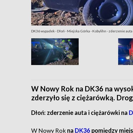
DK36 wypadek - Dłoń - Miejska Górka - Kobylihn - zderzenie auta 
W Nowy Rok na DK36 na wysoko
zderzyło się z ciężarówką. Dro
Dłoń: zderzenie auta i ciężarówki na
D
W Nowy Rok
na
DK36
pomiędzy miej