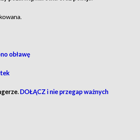
okowana.
zono obławę
atek
ngerze.
DOŁĄCZ i nie przegap ważnych