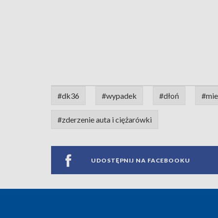
#dk36
#wypadek
#dłoń
#mie
#zderzenie auta i ciężarówki
UDOSTĘPNIJ NA FACEBOOKU