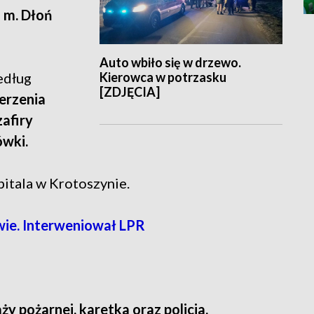
 m. Dłoń
Auto wbiło się w drzewo.
Kierowca w potrzasku
edług
[ZDJĘCIA]
erzenia
zafiry
wki.
itala w Krotoszynie.
ie. Interweniował LPR
ży pożarnej, karetka oraz policja.