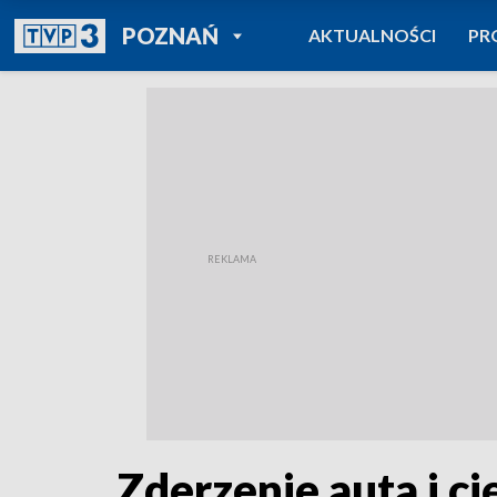
POWRÓT DO
POZNAŃ
AKTUALNOŚCI
PR
TVP REGIONY
Zderzenie auta i c