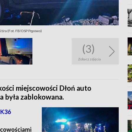
i tira (Fot. FB/OSP Pępowo)
(3)
Zobacz zdjęcia
ści miejscowości Dłoń auto
ga była zablokowana.
K36
scowościami