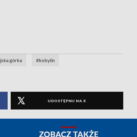
jska górka
#kobylin
UDOSTĘPNIJ NA X
ZOBACZ TAKŻE