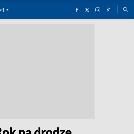
ej
Rok na drodze