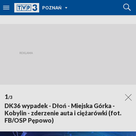
POWRÓT DO
POZNAŃ
TVP REGIONY
1
/3
DK36 wypadek - Dłoń - Miejska Górka -
Kobylin - zderzenie auta i ciężarówki (fot.
FB/OSP Pępowo)