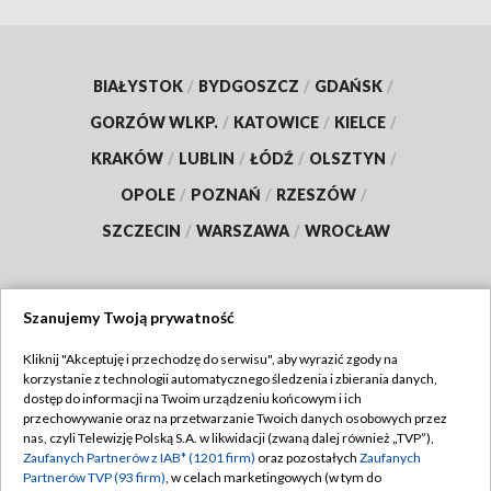
BIAŁYSTOK
/
BYDGOSZCZ
/
GDAŃSK
/
GORZÓW WLKP.
/
KATOWICE
/
KIELCE
/
KRAKÓW
/
LUBLIN
/
ŁÓDŹ
/
OLSZTYN
/
OPOLE
/
POZNAŃ
/
RZESZÓW
/
SZCZECIN
/
WARSZAWA
/
WROCŁAW
Szanujemy Twoją prywatność
Dołącz do nas:
Kliknij "Akceptuję i przechodzę do serwisu", aby wyrazić zgody na
korzystanie z technologii automatycznego śledzenia i zbierania danych,
TVP
dostęp do informacji na Twoim urządzeniu końcowym i ich
Abonament TVP
przechowywanie oraz na przetwarzanie Twoich danych osobowych przez
Regulamin TVP
nas, czyli Telewizję Polską S.A. w likwidacji (zwaną dalej również „TVP”),
Emisja w TVP
Polityka prywatności
Zaufanych Partnerów z IAB* (1201 firm)
oraz pozostałych
Zaufanych
Partnerów TVP (93 firm)
, w celach marketingowych (w tym do
Centrum informacji TVP