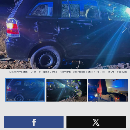
DK36 wypadek - Dłoń - Miejska Górka - Kobylihn - zderzenie auta i tira (Fot. FB/OSP Pępowo)