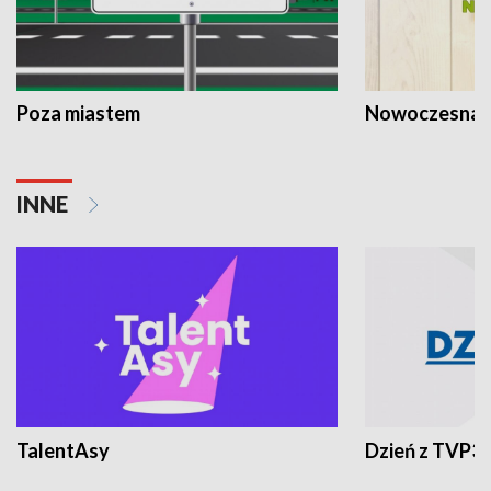
Poza miastem
Nowoczesna 
INNE
TalentAsy
Dzień z TVP3