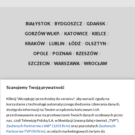
BIAŁYSTOK
/
BYDGOSZCZ
/
GDAŃSK
/
GORZÓW WLKP.
/
KATOWICE
/
KIELCE
/
KRAKÓW
/
LUBLIN
/
ŁÓDŹ
/
OLSZTYN
/
OPOLE
/
POZNAŃ
/
RZESZÓW
/
SZCZECIN
/
WARSZAWA
/
WROCŁAW
Szanujemy Twoją prywatność
Dołącz do nas:
Kliknij "Akceptuję i przechodzę do serwisu", aby wyrazić zgody na
korzystanie z technologii automatycznego śledzenia i zbierania danych,
TVP
dostęp do informacji na Twoim urządzeniu końcowym i ich
Abonament TVP
przechowywanie oraz na przetwarzanie Twoich danych osobowych przez
Regulamin TVP
nas, czyli Telewizję Polską S.A. w likwidacji (zwaną dalej również „TVP”),
Emisja w TVP
Zaufanych Partnerów z IAB* (1201 firm)
oraz pozostałych
Zaufanych
Polityka prywatności
Partnerów TVP (93 firm)
, w celach marketingowych (w tym do
Centrum informacji TVP