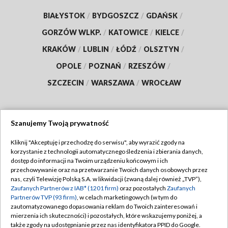
BIAŁYSTOK
/
BYDGOSZCZ
/
GDAŃSK
/
GORZÓW WLKP.
/
KATOWICE
/
KIELCE
/
KRAKÓW
/
LUBLIN
/
ŁÓDŹ
/
OLSZTYN
/
OPOLE
/
POZNAŃ
/
RZESZÓW
/
SZCZECIN
/
WARSZAWA
/
WROCŁAW
Szanujemy Twoją prywatność
Dołącz do nas:
Kliknij "Akceptuję i przechodzę do serwisu", aby wyrazić zgody na
korzystanie z technologii automatycznego śledzenia i zbierania danych,
TVP
dostęp do informacji na Twoim urządzeniu końcowym i ich
Abonament TVP
przechowywanie oraz na przetwarzanie Twoich danych osobowych przez
Regulamin TVP
nas, czyli Telewizję Polską S.A. w likwidacji (zwaną dalej również „TVP”),
Emisja w TVP
Polityka prywatności
Zaufanych Partnerów z IAB* (1201 firm)
oraz pozostałych
Zaufanych
Partnerów TVP (93 firm)
, w celach marketingowych (w tym do
Centrum informacji TVP
Moje zgody
zautomatyzowanego dopasowania reklam do Twoich zainteresowań i
mierzenia ich skuteczności) i pozostałych, które wskazujemy poniżej, a
Naziemna Telewizja Cyfrowa
Pomoc
także zgody na udostępnianie przez nas identyfikatora PPID do Google.