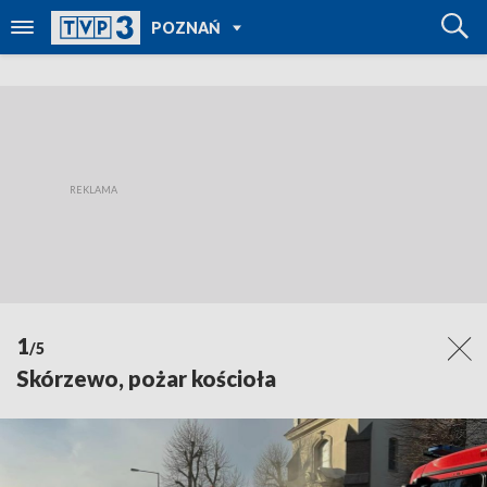
POWRÓT DO
POZNAŃ
TVP REGIONY
1
/5
Skórzewo, pożar kościoła