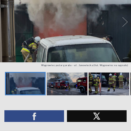
Wągrowiec pożar garażu - ul. Janowiecka (fot. Wągrowiec na sygnale)