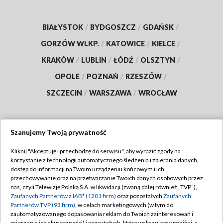
BIAŁYSTOK
/
BYDGOSZCZ
/
GDAŃSK
/
GORZÓW WLKP.
/
KATOWICE
/
KIELCE
/
KRAKÓW
/
LUBLIN
/
ŁÓDŹ
/
OLSZTYN
/
OPOLE
/
POZNAŃ
/
RZESZÓW
/
SZCZECIN
/
WARSZAWA
/
WROCŁAW
Szanujemy Twoją prywatność
Dołącz do nas:
Kliknij "Akceptuję i przechodzę do serwisu", aby wyrazić zgody na
korzystanie z technologii automatycznego śledzenia i zbierania danych,
TVP
dostęp do informacji na Twoim urządzeniu końcowym i ich
Abonament TVP
przechowywanie oraz na przetwarzanie Twoich danych osobowych przez
Regulamin TVP
nas, czyli Telewizję Polską S.A. w likwidacji (zwaną dalej również „TVP”),
Emisja w TVP
Polityka prywatności
Zaufanych Partnerów z IAB* (1201 firm)
oraz pozostałych
Zaufanych
Partnerów TVP (93 firm)
, w celach marketingowych (w tym do
Centrum informacji TVP
Moje zgody
zautomatyzowanego dopasowania reklam do Twoich zainteresowań i
mierzenia ich skuteczności) i pozostałych, które wskazujemy poniżej, a