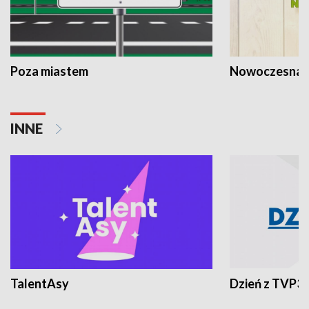
Poza miastem
Nowoczesna 
INNE
TalentAsy
Dzień z TVP3