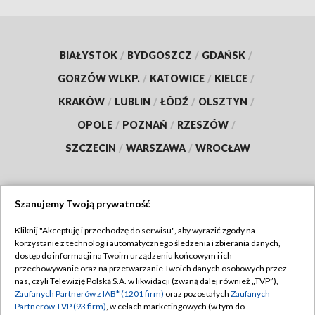
BIAŁYSTOK
/
BYDGOSZCZ
/
GDAŃSK
/
GORZÓW WLKP.
/
KATOWICE
/
KIELCE
/
KRAKÓW
/
LUBLIN
/
ŁÓDŹ
/
OLSZTYN
/
OPOLE
/
POZNAŃ
/
RZESZÓW
/
SZCZECIN
/
WARSZAWA
/
WROCŁAW
Szanujemy Twoją prywatność
Dołącz do nas:
Kliknij "Akceptuję i przechodzę do serwisu", aby wyrazić zgody na
korzystanie z technologii automatycznego śledzenia i zbierania danych,
TVP
dostęp do informacji na Twoim urządzeniu końcowym i ich
Abonament TVP
przechowywanie oraz na przetwarzanie Twoich danych osobowych przez
Regulamin TVP
nas, czyli Telewizję Polską S.A. w likwidacji (zwaną dalej również „TVP”),
Emisja w TVP
Zaufanych Partnerów z IAB* (1201 firm)
oraz pozostałych
Zaufanych
Polityka prywatności
Partnerów TVP (93 firm)
, w celach marketingowych (w tym do
Centrum informacji TVP