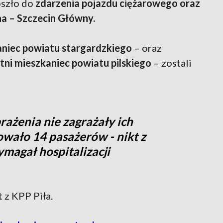
oszło do
zdarzenia pojazdu ciężarowego oraz
na – Szczecin Główny.
aniec powiatu stargardzkiego
– oraz
tni mieszkaniec powiatu pilskiego
– zostali
rażenia nie zagrażały ich
owało 14 pasażerów - nikt z
wymagał hospitalizacji
t z KPP Piła.