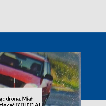
ąc drona. Miał
uciekać [ZDJĘCIA]