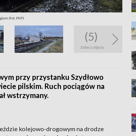
giem (fot. PKP)
(5)
Zobacz zdjęcia
owym przy przystanku Szydłowo
iecie pilskim. Ruch pociągów na
tał wstrzymany.
ejeździe kolejowo-drogowym na drodze