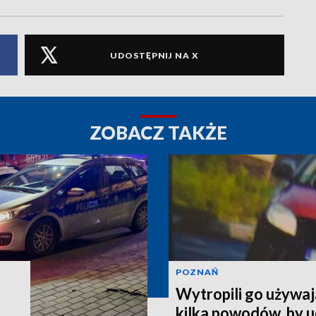
UDOSTĘPNIJ NA X
ZOBACZ TAKŻE
POZNAŃ
Wytropili go używaj
kilka powodów, by 