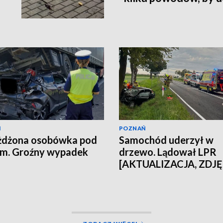
Ń
POZNAŃ
żdżona osobówka pod
Samochód uderzył w
em. Groźny wypadek
drzewo. Lądował LPR
[AKTUALIZACJA, ZDJĘ