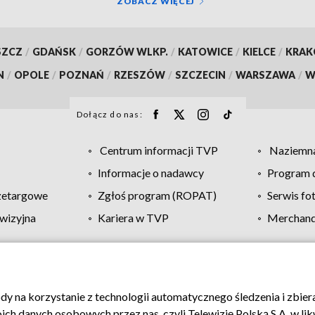
ZOBACZ WIĘCEJ
SZCZ
/
GDAŃSK
/
GORZÓW WLKP.
/
KATOWICE
/
KIELCE
/
KRA
N
/
OPOLE
/
POZNAŃ
/
RZESZÓW
/
SZCZECIN
/
WARSZAWA
/
W
Dołącz do nas:
Centrum informacji TVP
Naziemna
Informacje o nadawcy
Program d
zetargowe
Zgłoś program (ROPAT)
Serwis fo
wizyjna
Kariera w TVP
Merchandi
Polityka prywatności
Moje zgody
Pomoc
Biuro re
ody na korzystanie z technologii automatycznego śledzenia i zbie
 danych osobowych przez nas, czyli Telewizję Polską S.A. w likw