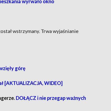
ieszkania wyrwało okno
został wstrzymany. Trwa wyjaśnianie
 wzięły górę
inał [AKTUALIZACJA, WIDEO]
ngerze.
DOŁĄCZ i nie przegap ważnych