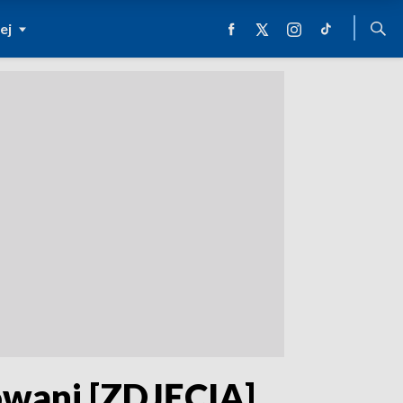
ej
owani [ZDJĘCIA]