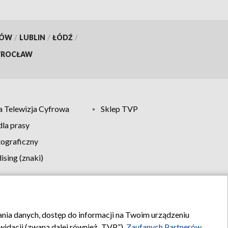
KÓW
/
LUBLIN
/
ŁÓDŹ
/
ROCŁAW
 Telewizja Cyfrowa
Sklep TVP
la prasy
tograficzny
sing (znaki)
klamy
Kontakt
rania danych, dostęp do informacji na Twoim urządzeniu
idacji (zwaną dalej również „TVP”),
Zaufanych Partnerów