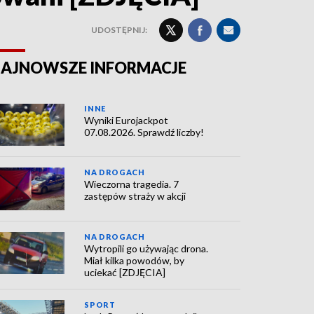
UDOSTĘPNIJ:
AJNOWSZE INFORMACJE
INNE
Wyniki Eurojackpot
07.08.2026. Sprawdź liczby!
NA DROGACH
Wieczorna tragedia. 7
zastępów straży w akcji
NA DROGACH
Wytropili go używając drona.
Miał kilka powodów, by
uciekać [ZDJĘCIA]
SPORT