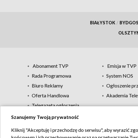
BIAŁYSTOK
/
BYDGO
OLSZTY
Abonament TVP
Emisja w TVP
Rada Programowa
System NOS
Biuro Reklamy
Ogłoszenie pr
Oferta Handlowa
Akademia Tele
Telegazeta ogłoszenia
Szanujemy Twoją prywatność
Regulamin TVP
Kliknij "Akceptuję i przechodzę do serwisu", aby wyrazić zg
końcowym i ich przechowywanie oraz na przetwarzanie Twoich