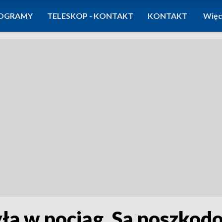
OGRAMY
TELESKOP - KONTAKT
KONTAKT
Więc
ła w pociąg. Są poszkod