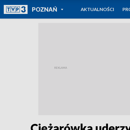
POWRÓT DO
POZNAŃ
AKTUALNOŚCI
PR
TVP REGIONY
Ciężarówka uderzy