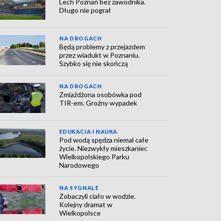
Lech Poznań bez zawodnika.
Długo nie pograł
NA DROGACH
Będą problemy z przejazdem
przez wiadukt w Poznaniu.
Szybko się nie skończą
NA DROGACH
Zmiażdżona osobówka pod
TIR-em. Groźny wypadek
EDUKACJA I NAUKA
Pod wodą spędza niemal całe
życie. Niezwykły mieszkaniec
Wielkopolskiego Parku
Narodowego
NA SYGNALE
Zobaczyli ciało w wodzie.
Kolejny dramat w
Wielkopolsce