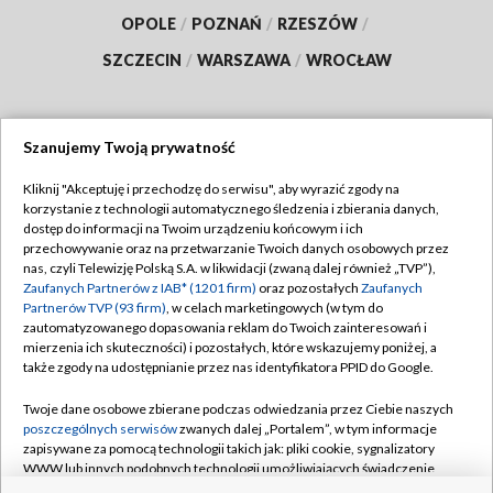
OPOLE
/
POZNAŃ
/
RZESZÓW
/
SZCZECIN
/
WARSZAWA
/
WROCŁAW
Szanujemy Twoją prywatność
Dołącz do nas:
Kliknij "Akceptuję i przechodzę do serwisu", aby wyrazić zgody na
korzystanie z technologii automatycznego śledzenia i zbierania danych,
TVP
dostęp do informacji na Twoim urządzeniu końcowym i ich
Abonament TVP
przechowywanie oraz na przetwarzanie Twoich danych osobowych przez
Regulamin TVP
nas, czyli Telewizję Polską S.A. w likwidacji (zwaną dalej również „TVP”),
Emisja w TVP
Zaufanych Partnerów z IAB* (1201 firm)
oraz pozostałych
Zaufanych
Polityka prywatności
Partnerów TVP (93 firm)
, w celach marketingowych (w tym do
Centrum informacji TVP
Moje zgody
zautomatyzowanego dopasowania reklam do Twoich zainteresowań i
mierzenia ich skuteczności) i pozostałych, które wskazujemy poniżej, a
Naziemna Telewizja Cyfrowa
Pomoc
także zgody na udostępnianie przez nas identyfikatora PPID do Google.
Sklep TVP
Biuro reklamy
Twoje dane osobowe zbierane podczas odwiedzania przez Ciebie naszych
Rada Programowa
poszczególnych serwisów
zwanych dalej „Portalem”, w tym informacje
Kontakt
zapisywane za pomocą technologii takich jak: pliki cookie, sygnalizatory
System NOS
WWW lub innych podobnych technologii umożliwiających świadczenie
dopasowanych i bezpiecznych usług, personalizację treści oraz reklam,