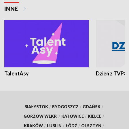
INNE
TalentAsy
Dzień z TVP3
BIAŁYSTOK
/
BYDGOSZCZ
/
GDAŃSK
/
GORZÓW WLKP.
/
KATOWICE
/
KIELCE
/
KRAKÓW
/
LUBLIN
/
ŁÓDŹ
/
OLSZTYN
/