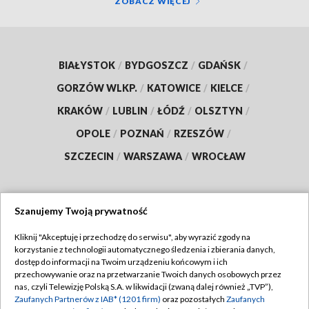
ZOBACZ WIĘCEJ
BIAŁYSTOK
/
BYDGOSZCZ
/
GDAŃSK
/
GORZÓW WLKP.
/
KATOWICE
/
KIELCE
/
KRAKÓW
/
LUBLIN
/
ŁÓDŹ
/
OLSZTYN
/
OPOLE
/
POZNAŃ
/
RZESZÓW
/
SZCZECIN
/
WARSZAWA
/
WROCŁAW
Szanujemy Twoją prywatność
Dołącz do nas:
Kliknij "Akceptuję i przechodzę do serwisu", aby wyrazić zgody na
korzystanie z technologii automatycznego śledzenia i zbierania danych,
TVP
dostęp do informacji na Twoim urządzeniu końcowym i ich
Abonament TVP
przechowywanie oraz na przetwarzanie Twoich danych osobowych przez
Regulamin TVP
nas, czyli Telewizję Polską S.A. w likwidacji (zwaną dalej również „TVP”),
Emisja w TVP
Polityka prywatności
Zaufanych Partnerów z IAB* (1201 firm)
oraz pozostałych
Zaufanych