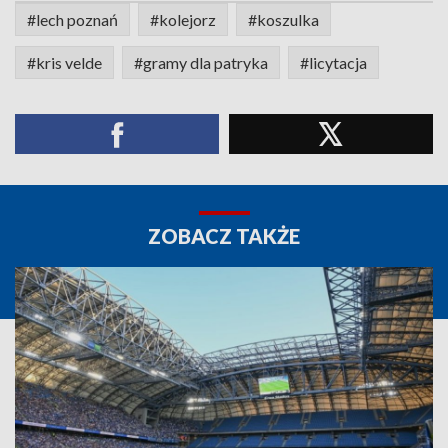
#lech poznań
#kolejorz
#koszulka
#kris velde
#gramy dla patryka
#licytacja
ZOBACZ TAKŻE