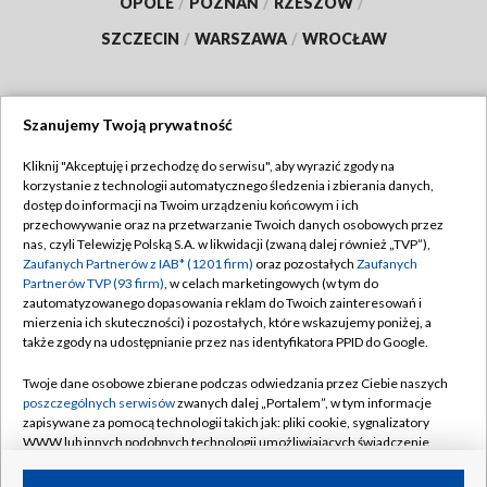
OPOLE
/
POZNAŃ
/
RZESZÓW
/
SZCZECIN
/
WARSZAWA
/
WROCŁAW
Szanujemy Twoją prywatność
Dołącz do nas:
Kliknij "Akceptuję i przechodzę do serwisu", aby wyrazić zgody na
korzystanie z technologii automatycznego śledzenia i zbierania danych,
TVP
dostęp do informacji na Twoim urządzeniu końcowym i ich
Abonament TVP
przechowywanie oraz na przetwarzanie Twoich danych osobowych przez
Regulamin TVP
nas, czyli Telewizję Polską S.A. w likwidacji (zwaną dalej również „TVP”),
Emisja w TVP
Zaufanych Partnerów z IAB* (1201 firm)
oraz pozostałych
Zaufanych
Polityka prywatności
Partnerów TVP (93 firm)
, w celach marketingowych (w tym do
Centrum informacji TVP
Moje zgody
zautomatyzowanego dopasowania reklam do Twoich zainteresowań i
mierzenia ich skuteczności) i pozostałych, które wskazujemy poniżej, a
Naziemna Telewizja Cyfrowa
Pomoc
także zgody na udostępnianie przez nas identyfikatora PPID do Google.
Sklep TVP
Biuro reklamy
Twoje dane osobowe zbierane podczas odwiedzania przez Ciebie naszych
Rada Programowa
poszczególnych serwisów
zwanych dalej „Portalem”, w tym informacje
Kontakt
zapisywane za pomocą technologii takich jak: pliki cookie, sygnalizatory
System NOS
WWW lub innych podobnych technologii umożliwiających świadczenie
dopasowanych i bezpiecznych usług, personalizację treści oraz reklam,
Informacje o nadawcy
Kanały
udostępnianie funkcji mediów społecznościowych oraz analizowanie