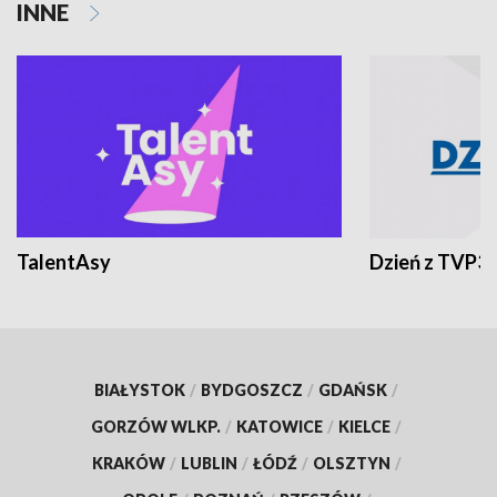
INNE
TalentAsy
Dzień z TVP3
BIAŁYSTOK
/
BYDGOSZCZ
/
GDAŃSK
/
GORZÓW WLKP.
/
KATOWICE
/
KIELCE
/
KRAKÓW
/
LUBLIN
/
ŁÓDŹ
/
OLSZTYN
/