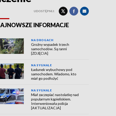
UDOSTĘPNIJ:
AJNOWSZE INFORMACJE
NA DROGACH
Groźny wypadek trzech
samochodów. Są ranni
[ZDJĘCIA]
NA SYGNALE
Ładunek wybuchowy pod
samochodem. Wiadomo, kto
miał go podłożyć
NA SYGNALE
Miał zaczepiać nastolatkę nad
popularnym kąpieliskiem.
Interweniowała policja
[AKTUALIZACJA]