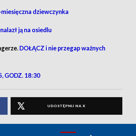
5-miesięczna dziewczynka
alazł ją na osiedlu
ngerze.
DOŁĄCZ i nie przegap ważnych
, GODZ. 18:30
UDOSTĘPNIJ NA X