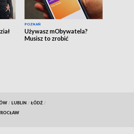
POZNAŃ
ział
Używasz mObywatela?
Musisz to zrobić
KÓW
/
LUBLIN
/
ŁÓDŹ
/
ROCŁAW