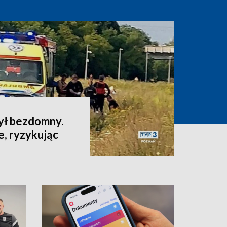
ył bezdomny.
e, ryzykując