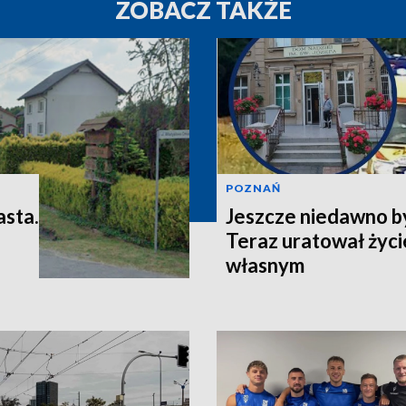
ZOBACZ TAKŻE
POZNAŃ
asta.
Jeszcze niedawno b
Teraz uratował życi
własnym