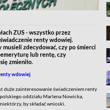
ałach ZUS - wszystko przez
wiadczenie renty wdowiej.
usieli zdecydować, czy po śmierci
emeryturę lub rentę, czy
się zmieniło.
renty wdowiej
est duże zainteresowanie świadczeniem renty
opolskiego oddziału Marlena Nowicka,
niektórzy, by składać wnioski.