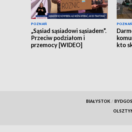
POZNAŃ
POZNA
„Sąsiad sąsiadowi sąsiadem”.
Darm
Przeciw podziałom i
komun
przemocy [WIDEO]
kto s
BIAŁYSTOK
/
BYDGO
OLSZTY