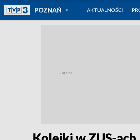
POWRÓT DO
POZNAŃ
AKTUALNOŚCI
PR
TVP REGIONY
Kolejki w ZUS-ach.