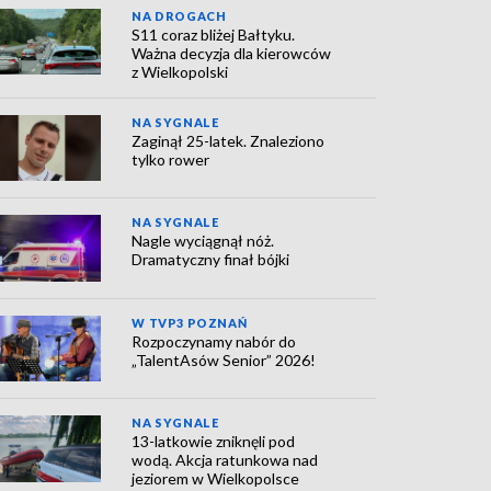
NA DROGACH
S11 coraz bliżej Bałtyku.
Ważna decyzja dla kierowców
z Wielkopolski
NA SYGNALE
Zaginął 25-latek. Znaleziono
tylko rower
NA SYGNALE
Nagle wyciągnął nóż.
Dramatyczny finał bójki
W TVP3 POZNAŃ
Rozpoczynamy nabór do
„TalentAsów Senior” 2026!
NA SYGNALE
13-latkowie zniknęli pod
wodą. Akcja ratunkowa nad
jeziorem w Wielkopolsce