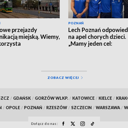
Ń
POZNAŃ
owe przejazdy
Lech Poznań odpowied
ikacją miejską. Wiemy,
na apel chorych dzieci.
korzysta
„Mamy jeden cel:
wygrywanie”
ZOBACZ WIĘCEJ
SZCZ
/
GDAŃSK
/
GORZÓW WLKP.
/
KATOWICE
/
KIELCE
/
KRA
N
/
OPOLE
/
POZNAŃ
/
RZESZÓW
/
SZCZECIN
/
WARSZAWA
/
W
Dołącz do nas: