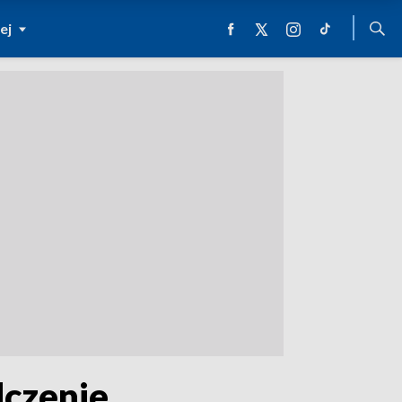
ej
dczenie