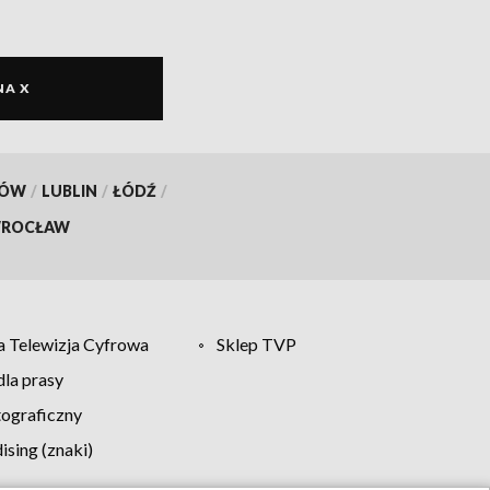
NA X
KÓW
/
LUBLIN
/
ŁÓDŹ
/
ROCŁAW
 Telewizja Cyfrowa
Sklep TVP
la prasy
tograficzny
sing (znaki)