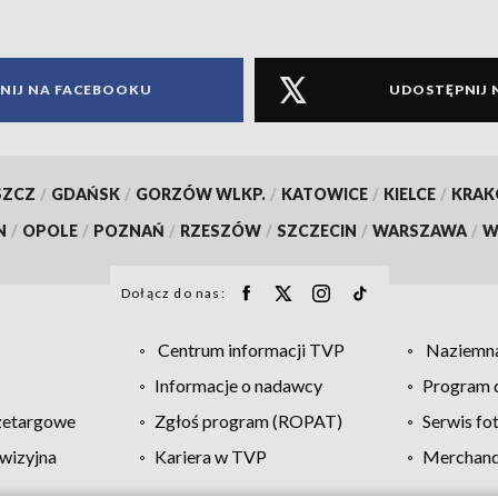
NIJ NA FACEBOOKU
UDOSTĘPNIJ 
SZCZ
/
GDAŃSK
/
GORZÓW WLKP.
/
KATOWICE
/
KIELCE
/
KRA
N
/
OPOLE
/
POZNAŃ
/
RZESZÓW
/
SZCZECIN
/
WARSZAWA
/
W
Dołącz do nas:
Centrum informacji TVP
Naziemna
Informacje o nadawcy
Program d
zetargowe
Zgłoś program (ROPAT)
Serwis fo
wizyjna
Kariera w TVP
Merchandi