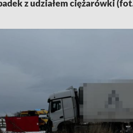
padek z udziałem ciężarówki (fot