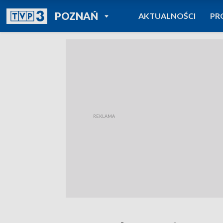
POWRÓT DO
POZNAŃ
AKTUALNOŚCI
PR
TVP REGIONY