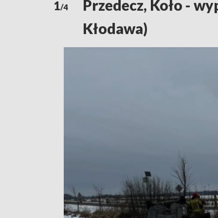
Przedecz, Koło - wy
1
/4
Kłodawa)