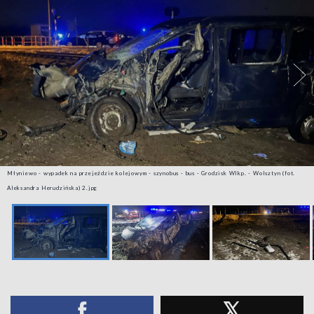
Młyniewo - wypadek na przejeździe kolejowym - szynobus - bus - Grodzisk Wlkp. - Wolsztyn (fot.
Aleksandra Herudzińska) 2.jpg