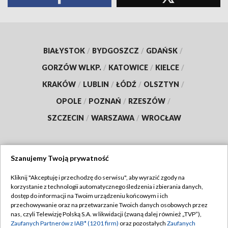
BIAŁYSTOK
/
BYDGOSZCZ
/
GDAŃSK
/
GORZÓW WLKP.
/
KATOWICE
/
KIELCE
/
KRAKÓW
/
LUBLIN
/
ŁÓDŹ
/
OLSZTYN
/
OPOLE
/
POZNAŃ
/
RZESZÓW
/
SZCZECIN
/
WARSZAWA
/
WROCŁAW
Szanujemy Twoją prywatność
Dołącz do nas:
Kliknij "Akceptuję i przechodzę do serwisu", aby wyrazić zgody na
korzystanie z technologii automatycznego śledzenia i zbierania danych,
TVP
dostęp do informacji na Twoim urządzeniu końcowym i ich
Abonament TVP
przechowywanie oraz na przetwarzanie Twoich danych osobowych przez
Regulamin TVP
nas, czyli Telewizję Polską S.A. w likwidacji (zwaną dalej również „TVP”),
Emisja w TVP
Polityka prywatności
Zaufanych Partnerów z IAB* (1201 firm)
oraz pozostałych
Zaufanych