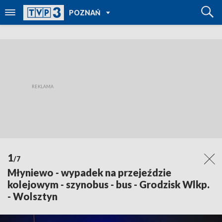
POWRÓT DO
POZNAŃ
TVP REGIONY
1
/7
Młyniewo - wypadek na przejeździe
kolejowym - szynobus - bus - Grodzisk Wlkp.
- Wolsztyn