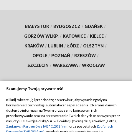
BIAŁYSTOK
/
BYDGOSZCZ
/
GDAŃSK
/
GORZÓW WLKP.
/
KATOWICE
/
KIELCE
/
KRAKÓW
/
LUBLIN
/
ŁÓDŹ
/
OLSZTYN
/
OPOLE
/
POZNAŃ
/
RZESZÓW
/
SZCZECIN
/
WARSZAWA
/
WROCŁAW
Szanujemy Twoją prywatność
Dołącz do nas:
Kliknij "Akceptuję i przechodzę do serwisu", aby wyrazić zgody na
korzystanie z technologii automatycznego śledzenia i zbierania danych,
TVP
dostęp do informacji na Twoim urządzeniu końcowym i ich
Abonament TVP
przechowywanie oraz na przetwarzanie Twoich danych osobowych przez
Regulamin TVP
nas, czyli Telewizję Polską S.A. w likwidacji (zwaną dalej również „TVP”),
Emisja w TVP
Zaufanych Partnerów z IAB* (1201 firm)
oraz pozostałych
Zaufanych
Polityka prywatności
Partnerów TVP (93 firm)
, w celach marketingowych (w tym do