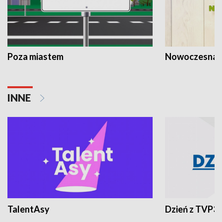
Poza miastem
Nowoczesna 
INNE
TalentAsy
Dzień z TVP3