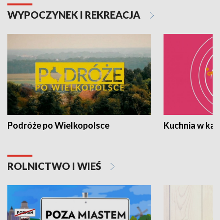
WYPOCZYNEK I REKREACJA
Podróże po Wielkopolsce
Kuchnia w ka
ROLNICTWO I WIEŚ