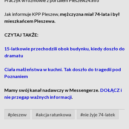
Praczyk w rozmowie z portalem Pleszew24.info
Jak informuje KPP Pleszew,
mężczyzna miał 74-lata i był
mieszkańcem Pleszewa.
CZYTAJ TAKŻE:
15-latkowie przechodzili obok budynku, kiedy doszło do
dramatu
Ciała małżeństwa w kuchni. Tak doszło do tragedii pod
Poznaniem
Mamy swój kanał nadawczy w Messengerze.
DOŁĄCZ i
nie przegap ważnych informacji
.
#pleszew
#akcja ratunkowa
#nie żyje 74-latek