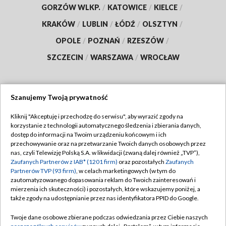
GORZÓW WLKP.
/
KATOWICE
/
KIELCE
/
KRAKÓW
/
LUBLIN
/
ŁÓDŹ
/
OLSZTYN
/
OPOLE
/
POZNAŃ
/
RZESZÓW
/
SZCZECIN
/
WARSZAWA
/
WROCŁAW
Szanujemy Twoją prywatność
Dołącz do nas:
Kliknij "Akceptuję i przechodzę do serwisu", aby wyrazić zgody na
korzystanie z technologii automatycznego śledzenia i zbierania danych,
TVP
dostęp do informacji na Twoim urządzeniu końcowym i ich
Abonament TVP
przechowywanie oraz na przetwarzanie Twoich danych osobowych przez
Regulamin TVP
nas, czyli Telewizję Polską S.A. w likwidacji (zwaną dalej również „TVP”),
Emisja w TVP
Polityka prywatności
Zaufanych Partnerów z IAB* (1201 firm)
oraz pozostałych
Zaufanych
Partnerów TVP (93 firm)
, w celach marketingowych (w tym do
Centrum informacji TVP
Moje zgody
zautomatyzowanego dopasowania reklam do Twoich zainteresowań i
mierzenia ich skuteczności) i pozostałych, które wskazujemy poniżej, a
Naziemna Telewizja Cyfrowa
Pomoc
także zgody na udostępnianie przez nas identyfikatora PPID do Google.
Sklep TVP
Biuro reklamy
Twoje dane osobowe zbierane podczas odwiedzania przez Ciebie naszych
Rada Programowa