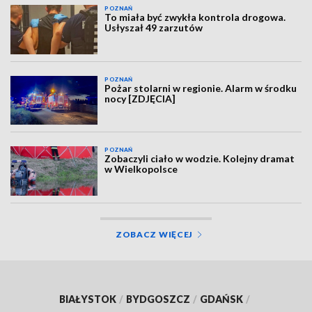
POZNAŃ
To miała być zwykła kontrola drogowa.
Usłyszał 49 zarzutów
POZNAŃ
Pożar stolarni w regionie. Alarm w środku
nocy [ZDJĘCIA]
POZNAŃ
Zobaczyli ciało w wodzie. Kolejny dramat
w Wielkopolsce
ZOBACZ WIĘCEJ
BIAŁYSTOK
/
BYDGOSZCZ
/
GDAŃSK
/