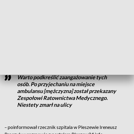
świadkowie
zdarzenia, którzy wezwali także służby
ratunkowe.
CZYTAJ TEŻ:
Znalazł to w magazynie. Akcja saperów
pod Poznaniem [ZDJĘCIA]
Walka o życie 74-latka
Warto podkreślić zaangażowanie tych
osób. Po przyjechaniu na miejsce
ambulansu [mężczyzna] został przekazany
Zespołowi Ratownictwa Medycznego.
Niestety zmarł na ulicy
– poinformował rzecznik szpitala w Pleszewie Ireneusz