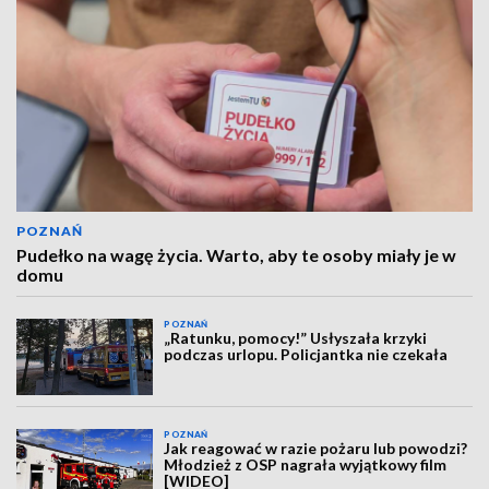
POZNAŃ
Pudełko na wagę życia. Warto, aby te osoby miały je w
domu
POZNAŃ
„Ratunku, pomocy!” Usłyszała krzyki
podczas urlopu. Policjantka nie czekała
POZNAŃ
Jak reagować w razie pożaru lub powodzi?
Młodzież z OSP nagrała wyjątkowy film
[WIDEO]