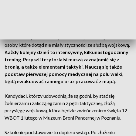
CZYTAJ TEŻ:
Nowi terytorialsi
16-dniowe szkolenie i egzamin
W 16-dniowym szkoleniu podstawowym wezmą udział
osoby, które dotąd nie miały styczności ze służbą wojskową.
Każdy kolejny dzień to intensywny, kilkunastogodzinny
trening. Przyszli terytorialsi muszą zaznajomić się z
bronią, a także elementami taktyki. Nauczą się także
podstaw pierwszej pomocy medycznej na polu walki,
będą ewakuować rannego oraz pracować z mapą.
Kandydaci, którzy udowodnią, że są godni, by stać się
żołnierzami i zaliczą egzamin z pętli taktycznej, złożą
przysięgę wojskową, która będzie zwieńczeniem święta 12.
WBOT 1 lutego w Muzeum Broni Pancernej w Poznaniu.
Szkolenie podstawowe to dopiero wstęp. Po złożeniu