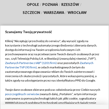
OPOLE
/
POZNAŃ
/
RZESZÓW
/
SZCZECIN
/
WARSZAWA
/
WROCŁAW
Szanujemy Twoją prywatność
Dołącz do nas:
Kliknij "Akceptuję i przechodzę do serwisu", aby wyrazić zgody na
korzystanie z technologii automatycznego śledzenia i zbierania danych,
TVP
dostęp do informacji na Twoim urządzeniu końcowym i ich
Abonament TVP
przechowywanie oraz na przetwarzanie Twoich danych osobowych przez
Regulamin TVP
nas, czyli Telewizję Polską S.A. w likwidacji (zwaną dalej również „TVP”),
Emisja w TVP
Polityka prywatności
Zaufanych Partnerów z IAB* (1201 firm)
oraz pozostałych
Zaufanych
Partnerów TVP (93 firm)
, w celach marketingowych (w tym do
Centrum informacji TVP
Moje zgody
zautomatyzowanego dopasowania reklam do Twoich zainteresowań i
mierzenia ich skuteczności) i pozostałych, które wskazujemy poniżej, a
Naziemna Telewizja Cyfrowa
Pomoc
także zgody na udostępnianie przez nas identyfikatora PPID do Google.
Sklep TVP
Biuro reklamy
Twoje dane osobowe zbierane podczas odwiedzania przez Ciebie naszych
Rada Programowa
Kontakt
poszczególnych serwisów
zwanych dalej „Portalem”, w tym informacje
zapisywane za pomocą technologii takich jak: pliki cookie, sygnalizatory
System NOS
WWW lub innych podobnych technologii umożliwiających świadczenie
dopasowanych i bezpiecznych usług, personalizację treści oraz reklam,
Informacje o nadawcy