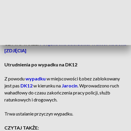
miejscowościami Jaraczewo i Jarocin. Z nieznanych
powodów samochód osobowy wjechał do
rowu
.
Jedna osoba odniosła obrażenia.
Na miejscu wypadku na
DK12 trwa akcja ratunkowa.
CZYTAJ TAKŻE:
Potężna siła uderzenia. Traktor na boku
[ZDJĘCIA]
Utrudnienia po wypadku na DK12
Z powodu
wypadku
w miejscowości Łobez zablokowany
jest pas
DK12
w kierunku na
Jarocin
. Wprowadzono ruch
wahadłowy do czasu zakończenia pracy policji, służb
ratunkowych i drogowych.
Trwa ustalanie przyczyn wypadku.
CZYTAJ TAKŻE: