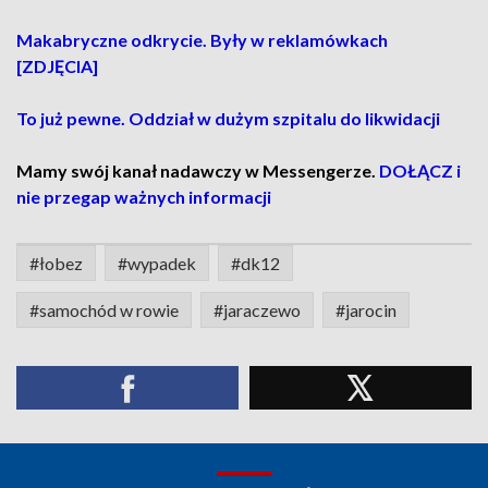
Makabryczne odkrycie. Były w reklamówkach
[ZDJĘCIA]
To już pewne. Oddział w dużym szpitalu do likwidacji
Mamy swój kanał nadawczy w Messengerze.
DOŁĄCZ i
nie przegap ważnych informacji
#łobez
#wypadek
#dk12
#samochód w rowie
#jaraczewo
#jarocin