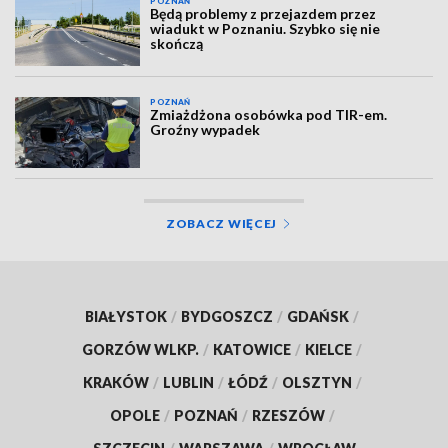
POZNAŃ
Będą problemy z przejazdem przez
wiadukt w Poznaniu. Szybko się nie
skończą
POZNAŃ
Zmiażdżona osobówka pod TIR-em.
Groźny wypadek
ZOBACZ WIĘCEJ
BIAŁYSTOK
/
BYDGOSZCZ
/
GDAŃSK
/
GORZÓW WLKP.
/
KATOWICE
/
KIELCE
/
KRAKÓW
/
LUBLIN
/
ŁÓDŹ
/
OLSZTYN
/
OPOLE
/
POZNAŃ
/
RZESZÓW
/