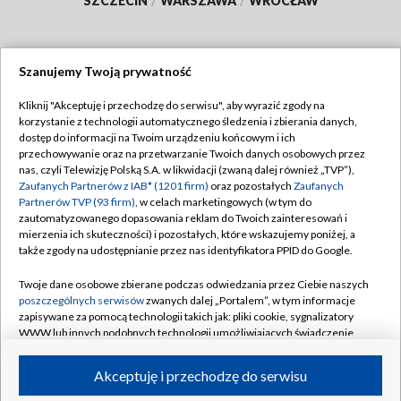
SZCZECIN
/
WARSZAWA
/
WROCŁAW
Szanujemy Twoją prywatność
Dołącz do nas:
Kliknij "Akceptuję i przechodzę do serwisu", aby wyrazić zgody na
korzystanie z technologii automatycznego śledzenia i zbierania danych,
TVP
dostęp do informacji na Twoim urządzeniu końcowym i ich
Abonament TVP
przechowywanie oraz na przetwarzanie Twoich danych osobowych przez
Regulamin TVP
nas, czyli Telewizję Polską S.A. w likwidacji (zwaną dalej również „TVP”),
Emisja w TVP
Polityka prywatności
Zaufanych Partnerów z IAB* (1201 firm)
oraz pozostałych
Zaufanych
Partnerów TVP (93 firm)
, w celach marketingowych (w tym do
Centrum informacji TVP
Moje zgody
zautomatyzowanego dopasowania reklam do Twoich zainteresowań i
mierzenia ich skuteczności) i pozostałych, które wskazujemy poniżej, a
Naziemna Telewizja Cyfrowa
Pomoc
także zgody na udostępnianie przez nas identyfikatora PPID do Google.
Sklep TVP
Biuro reklamy
Twoje dane osobowe zbierane podczas odwiedzania przez Ciebie naszych
Rada Programowa
Kontakt
poszczególnych serwisów
zwanych dalej „Portalem”, w tym informacje
zapisywane za pomocą technologii takich jak: pliki cookie, sygnalizatory
System NOS
WWW lub innych podobnych technologii umożliwiających świadczenie
dopasowanych i bezpiecznych usług, personalizację treści oraz reklam,
Informacje o nadawcy
Kanały
udostępnianie funkcji mediów społecznościowych oraz analizowanie
Akceptuję i przechodzę do serwisu
ruchu w Internecie.
Program dla prasy