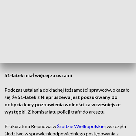
– informuje mł. asp. Anna Klój z Komendy Miejskiej Policji w
Poznaniu.
Na miejscu wykonano oględziny miejsca z udziałem technika
kryminalistyki oraz biegłego z zakresu ochrony środowiska.
CZYTAJ TEŻ:
Zderzenie pojazdów. Droga krajowa
zablokowana
51-latek miał więcej za uszami
Podczas ustalania dokładnej tożsamości sprawców, okazało
się, że
51-latek z Niepruszewa jest poszukiwany do
odbycia kary pozbawienia wolności za wcześniejsze
występki.
Z komisariatu policji trafił do aresztu.
Prokuratura Rejonowa w
Środzie Wielkopolskiej
wszczęła
śledztwo w sprawie nieodpowiedniego postępowania z