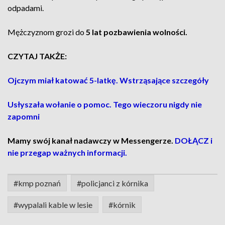
odpadami.
Mężczyznom grozi do
5 lat pozbawienia wolności.
CZYTAJ TAKŻE:
Ojczym miał katować 5-latkę. Wstrząsające szczegóły
Usłyszała wołanie o pomoc. Tego wieczoru nigdy nie
zapomni
Mamy swój kanał nadawczy w Messengerze.
DOŁĄCZ i
nie przegap ważnych informacji.
#kmp poznań
#policjanci z kórnika
#wypalali kable w lesie
#kórnik