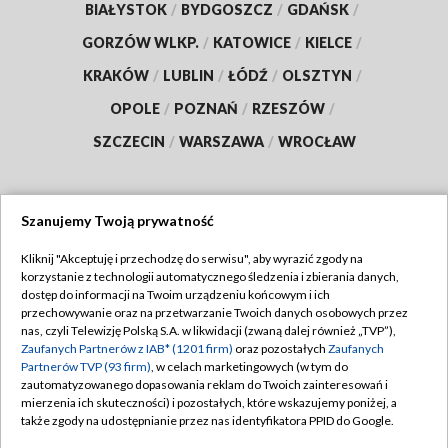
BIAŁYSTOK
/
BYDGOSZCZ
/
GDAŃSK
/
GORZÓW WLKP.
/
KATOWICE
/
KIELCE
/
KRAKÓW
/
LUBLIN
/
ŁÓDŹ
/
OLSZTYN
/
OPOLE
/
POZNAŃ
/
RZESZÓW
/
SZCZECIN
/
WARSZAWA
/
WROCŁAW
Szanujemy Twoją prywatność
Dołącz do nas:
Kliknij "Akceptuję i przechodzę do serwisu", aby wyrazić zgody na
korzystanie z technologii automatycznego śledzenia i zbierania danych,
TVP
dostęp do informacji na Twoim urządzeniu końcowym i ich
Abonament TVP
przechowywanie oraz na przetwarzanie Twoich danych osobowych przez
Regulamin TVP
nas, czyli Telewizję Polską S.A. w likwidacji (zwaną dalej również „TVP”),
Emisja w TVP
Polityka prywatności
Zaufanych Partnerów z IAB* (1201 firm)
oraz pozostałych
Zaufanych
Partnerów TVP (93 firm)
, w celach marketingowych (w tym do
Centrum informacji TVP
Moje zgody
zautomatyzowanego dopasowania reklam do Twoich zainteresowań i
mierzenia ich skuteczności) i pozostałych, które wskazujemy poniżej, a
Naziemna Telewizja Cyfrowa
Pomoc
także zgody na udostępnianie przez nas identyfikatora PPID do Google.
Sklep TVP
Biuro reklamy