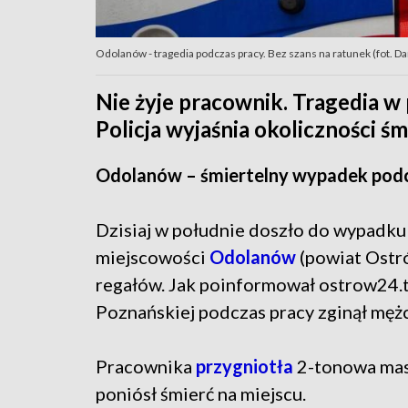
Odolanów - tragedia podczas pracy. Bez szans na ratunek (fot. Da
Nie żyje pracownik. Tragedia w
Policja wyjaśnia okoliczności ś
Odolanów – śmiertelny wypadek podc
Dzisiaj w południe doszło do wypadk
miejscowości
Odolanów
(powiat Ostró
regałów. Jak poinformował ostrow24.tv,
Poznańskiej podczas pracy zginął męż
Pracownika
przygniotła
2-tonowa masz
poniósł śmierć na miejscu.