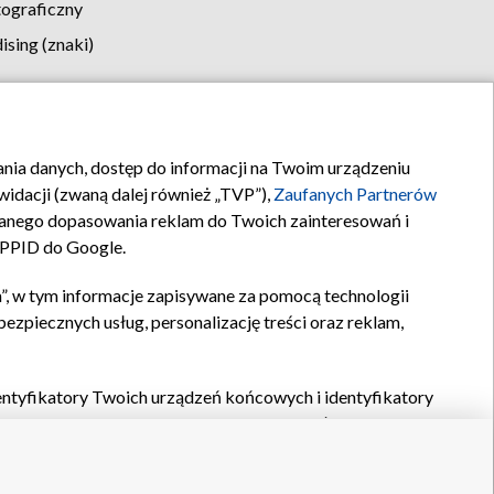
tograficzny
sing (znaki)
klamy
Kontakt
rania danych, dostęp do informacji na Twoim urządzeniu
idacji (zwaną dalej również „TVP”),
Zaufanych Partnerów
anego dopasowania reklam do Twoich zainteresowań i
a PPID do Google.
”, w tym informacje zapisywane za pomocą technologii
zpiecznych usług, personalizację treści oraz reklam,
identyfikatory Twoich urządzeń końcowych i identyfikatory
P,
Zaufanych Partnerów z IAB
oraz pozostałych
Zaufanych
 wyboru podstawowych reklam, wyboru spersonalizowanych
ch treści, pomiaru wydajności reklam, pomiaru wydajności