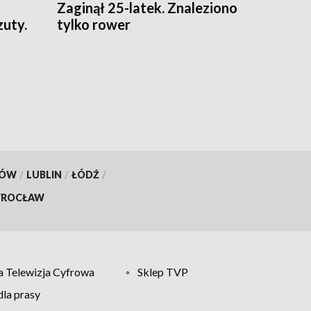
Zaginął 25-latek. Znaleziono
zuty.
tylko rower
KÓW
/
LUBLIN
/
ŁÓDŹ
/
ROCŁAW
 Telewizja Cyfrowa
Sklep TVP
la prasy