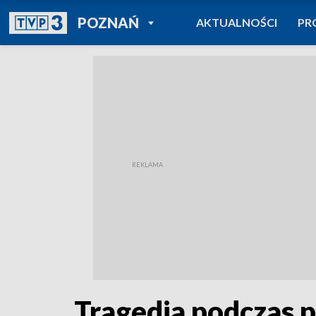
POWRÓT DO
POZNAŃ
AKTUALNOŚCI
PR
TVP REGIONY
Tragedia podczas p