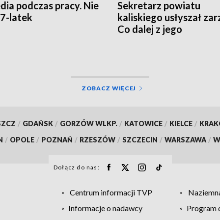
dia podczas pracy. Nie
Sekretarz powiatu
67-latek
kaliskiego usłyszał zar
Co dalej z jego
stanowiskiem?
ZOBACZ WIĘCEJ
SZCZ
/
GDAŃSK
/
GORZÓW WLKP.
/
KATOWICE
/
KIELCE
/
KRA
N
/
OPOLE
/
POZNAŃ
/
RZESZÓW
/
SZCZECIN
/
WARSZAWA
/
W
Dołącz do nas:
Centrum informacji TVP
Naziemna
Informacje o nadawcy
Program d