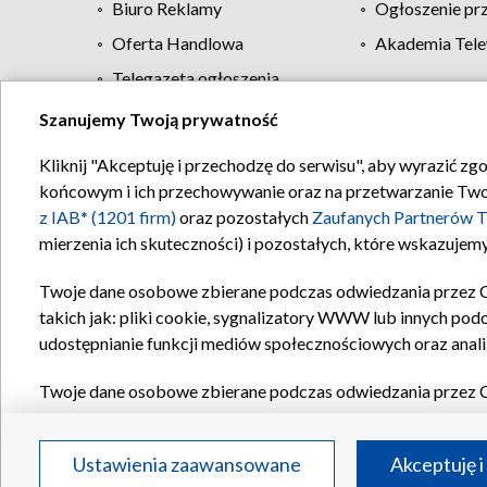
Biuro Reklamy
Ogłoszenie pr
Oferta Handlowa
Akademia Tele
Telegazeta ogłoszenia
Szanujemy Twoją prywatność
Regulamin TVP
Kliknij "Akceptuję i przechodzę do serwisu", aby wyrazić zg
końcowym i ich przechowywanie oraz na przetwarzanie Twoich
z IAB* (1201 firm)
oraz pozostałych
Zaufanych Partnerów T
mierzenia ich skuteczności) i pozostałych, które wskazujemy
Twoje dane osobowe zbierane podczas odwiedzania przez 
takich jak: pliki cookie, sygnalizatory WWW lub innych pod
udostępnianie funkcji mediów społecznościowych oraz anali
Twoje dane osobowe zbierane podczas odwiedzania przez 
plików cookie, informacje o Twoich wyszukiwaniach w serwi
Partnerów TVP
dla realizacji następujących celów i funkc
Ustawienia zaawansowane
Akceptuję i
reklam, tworzenia profilu spersonalizowanych reklam, tworz