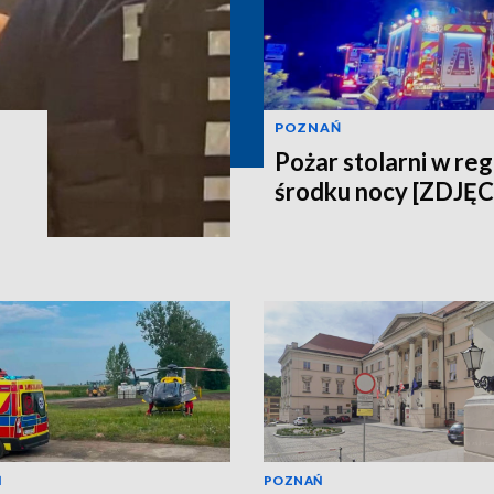
POZNAŃ
Pożar stolarni w reg
środku nocy [ZDJĘC
Ń
POZNAŃ