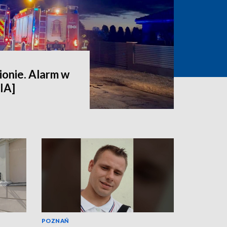
ionie. Alarm w
IA]
POZNAŃ