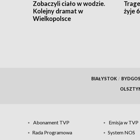
Zobaczyli ciało w wodzie.
Trage
Kolejny dramat w
żyje 
Wielkopolsce
BIAŁYSTOK
/
BYDGO
OLSZTY
Abonament TVP
Emisja w TVP
Rada Programowa
System NOS