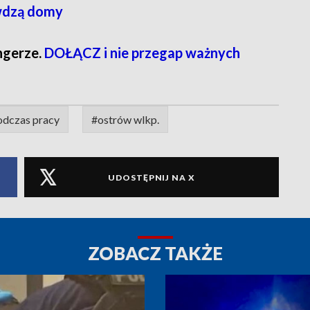
awdzą domy
ngerze.
DOŁĄCZ i nie przegap ważnych
dczas pracy
#ostrów wlkp.
UDOSTĘPNIJ NA X
ZOBACZ TAKŻE