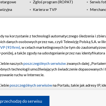
zetargowe
Zgłoś program (ROPAT)
Serwis fo
wizyjna
Kariera w TVP
Merchandi
Polityka prywatności
Moje zgody
Pomoc
Biuro re
ody na korzystanie z technologii automatycznego śledzenia i zbie
 danych osobowych przez nas, czyli Telewizję Polską S.A. w likw
VP (93 firm)
, w celach marketingowych (w tym do zautomatyzow
 poniżej, a także zgody na udostępnianie przez nas identyfikator
Ciebie naszych
poszczególnych serwisów
zwanych dalej „Portalem
obnych technologii umożliwiających świadczenie dopasowanych i be
zowanie ruchu w Internecie.
Ciebie
poszczególnych serwisów
na Portalu, takie jak adresy IP, 
sach Portalu czy historia odwiedzin będą przetwarzane przez TV
ji: przechowywania informacji na urządzeniu lub dostęp do nich,
©2026 Telewizja Polska S.A. w likwidacji
 przechodzę do serwisu
enia profilu spersonalizowanych treści, wyboru spersonalizowany