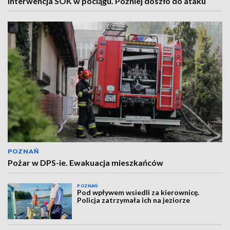
Interwencja SOK w pociągu. Później doszło do ataku
POZNAŃ
Pożar w DPS-ie. Ewakuacja mieszkańców
POZNAŃ
Pod wpływem wsiedli za kierownicę.
Policja zatrzymała ich na jeziorze