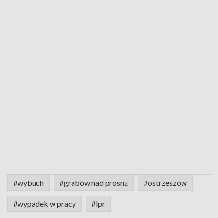
#wybuch
#grabów nad prosną
#ostrzeszów
#wypadek w pracy
#lpr