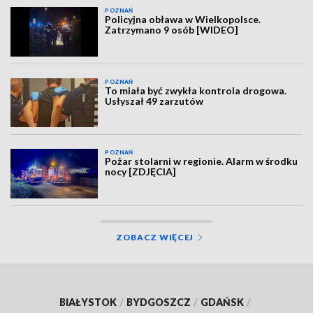
POZNAŃ
Policyjna obława w Wielkopolsce.
Zatrzymano 9 osób [WIDEO]
POZNAŃ
To miała być zwykła kontrola drogowa.
Usłyszał 49 zarzutów
POZNAŃ
Pożar stolarni w regionie. Alarm w środku
nocy [ZDJĘCIA]
ZOBACZ WIĘCEJ
BIAŁYSTOK
/
BYDGOSZCZ
/
GDAŃSK
/