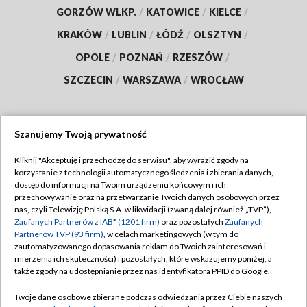
GORZÓW WLKP.
/
KATOWICE
/
KIELCE
/
KRAKÓW
/
LUBLIN
/
ŁÓDŹ
/
OLSZTYN
/
OPOLE
/
POZNAŃ
/
RZESZÓW
/
SZCZECIN
/
WARSZAWA
/
WROCŁAW
Szanujemy Twoją prywatność
Dołącz do nas:
Kliknij "Akceptuję i przechodzę do serwisu", aby wyrazić zgody na
korzystanie z technologii automatycznego śledzenia i zbierania danych,
TVP
dostęp do informacji na Twoim urządzeniu końcowym i ich
Abonament TVP
przechowywanie oraz na przetwarzanie Twoich danych osobowych przez
Regulamin TVP
nas, czyli Telewizję Polską S.A. w likwidacji (zwaną dalej również „TVP”),
Emisja w TVP
Polityka prywatności
Zaufanych Partnerów z IAB* (1201 firm)
oraz pozostałych
Zaufanych
Partnerów TVP (93 firm)
, w celach marketingowych (w tym do
Centrum informacji TVP
Moje zgody
zautomatyzowanego dopasowania reklam do Twoich zainteresowań i
mierzenia ich skuteczności) i pozostałych, które wskazujemy poniżej, a
Naziemna Telewizja Cyfrowa
Pomoc
także zgody na udostępnianie przez nas identyfikatora PPID do Google.
Sklep TVP
Biuro reklamy
Twoje dane osobowe zbierane podczas odwiedzania przez Ciebie naszych