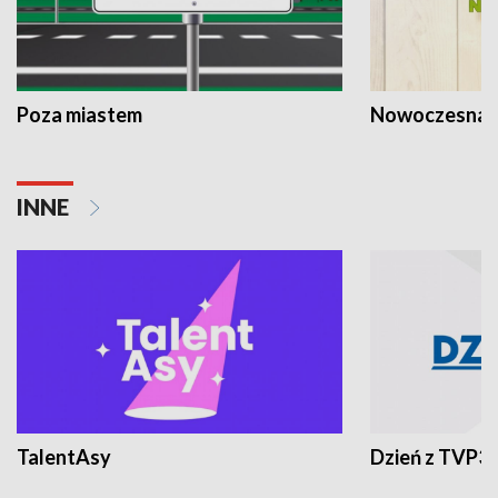
Poza miastem
Nowoczesna 
INNE
TalentAsy
Dzień z TVP3