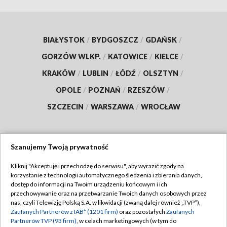
BIAŁYSTOK
/
BYDGOSZCZ
/
GDAŃSK
/
GORZÓW WLKP.
/
KATOWICE
/
KIELCE
/
KRAKÓW
/
LUBLIN
/
ŁÓDŹ
/
OLSZTYN
/
OPOLE
/
POZNAŃ
/
RZESZÓW
/
SZCZECIN
/
WARSZAWA
/
WROCŁAW
Szanujemy Twoją prywatność
Dołącz do nas:
Kliknij "Akceptuję i przechodzę do serwisu", aby wyrazić zgody na
korzystanie z technologii automatycznego śledzenia i zbierania danych,
TVP
dostęp do informacji na Twoim urządzeniu końcowym i ich
Abonament TVP
przechowywanie oraz na przetwarzanie Twoich danych osobowych przez
Regulamin TVP
nas, czyli Telewizję Polską S.A. w likwidacji (zwaną dalej również „TVP”),
Emisja w TVP
Zaufanych Partnerów z IAB* (1201 firm)
oraz pozostałych
Zaufanych
Polityka prywatności
Partnerów TVP (93 firm)
, w celach marketingowych (w tym do
Centrum informacji TVP