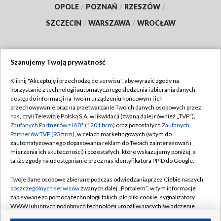
OPOLE
/
POZNAŃ
/
RZESZÓW
/
SZCZECIN
/
WARSZAWA
/
WROCŁAW
Szanujemy Twoją prywatność
Dołącz do nas:
Kliknij "Akceptuję i przechodzę do serwisu", aby wyrazić zgody na
korzystanie z technologii automatycznego śledzenia i zbierania danych,
TVP
dostęp do informacji na Twoim urządzeniu końcowym i ich
Abonament TVP
przechowywanie oraz na przetwarzanie Twoich danych osobowych przez
Regulamin TVP
nas, czyli Telewizję Polską S.A. w likwidacji (zwaną dalej również „TVP”),
Emisja w TVP
Polityka prywatności
Zaufanych Partnerów z IAB* (1201 firm)
oraz pozostałych
Zaufanych
Partnerów TVP (93 firm)
, w celach marketingowych (w tym do
Centrum informacji TVP
Moje zgody
zautomatyzowanego dopasowania reklam do Twoich zainteresowań i
mierzenia ich skuteczności) i pozostałych, które wskazujemy poniżej, a
Naziemna Telewizja Cyfrowa
Pomoc
także zgody na udostępnianie przez nas identyfikatora PPID do Google.
Sklep TVP
Biuro reklamy
Twoje dane osobowe zbierane podczas odwiedzania przez Ciebie naszych
Rada Programowa
Kontakt
poszczególnych serwisów
zwanych dalej „Portalem”, w tym informacje
zapisywane za pomocą technologii takich jak: pliki cookie, sygnalizatory
System NOS
WWW lub innych podobnych technologii umożliwiających świadczenie
dopasowanych i bezpiecznych usług, personalizację treści oraz reklam,
Informacje o nadawcy
Kanały