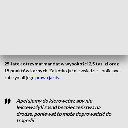
Specjalny radar pokazał, że
kierowca w terenie
zabudowanym jechał 128 km/h.
Gdy tylko go dorwali,
mężczyznę zatrzymano do kontroli.
CZYTAJ TAKŻE:
Wielkopolskie miasto z obwodnicą
Już nie pojedzie
25-latek otrzymał mandat w wysokości 2,5 tys. zł oraz
15 punktów karnych
. Za kółko już nie wsiądzie – policjanci
zatrzymali jego
prawo jazdy
.
Apelujemy do kierowców, aby nie
lekceważyli zasad bezpieczeństwa na
drodze, ponieważ to może doprowadzić do
tragedii