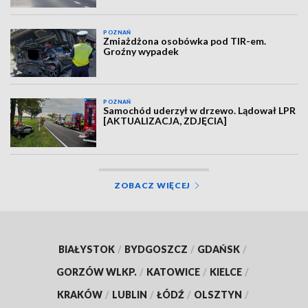
POZNAŃ
Zmiażdżona osobówka pod TIR-em.
Groźny wypadek
POZNAŃ
Samochód uderzył w drzewo. Lądował LPR
[AKTUALIZACJA, ZDJĘCIA]
ZOBACZ WIĘCEJ
BIAŁYSTOK
/
BYDGOSZCZ
/
GDAŃSK
/
GORZÓW WLKP.
/
KATOWICE
/
KIELCE
/
KRAKÓW
/
LUBLIN
/
ŁÓDŹ
/
OLSZTYN
/