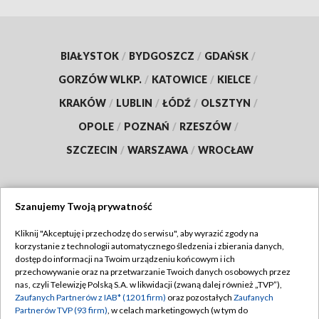
BIAŁYSTOK
/
BYDGOSZCZ
/
GDAŃSK
/
GORZÓW WLKP.
/
KATOWICE
/
KIELCE
/
KRAKÓW
/
LUBLIN
/
ŁÓDŹ
/
OLSZTYN
/
OPOLE
/
POZNAŃ
/
RZESZÓW
/
SZCZECIN
/
WARSZAWA
/
WROCŁAW
Szanujemy Twoją prywatność
Dołącz do nas:
Kliknij "Akceptuję i przechodzę do serwisu", aby wyrazić zgody na
korzystanie z technologii automatycznego śledzenia i zbierania danych,
TVP
dostęp do informacji na Twoim urządzeniu końcowym i ich
Abonament TVP
przechowywanie oraz na przetwarzanie Twoich danych osobowych przez
Regulamin TVP
nas, czyli Telewizję Polską S.A. w likwidacji (zwaną dalej również „TVP”),
Emisja w TVP
Zaufanych Partnerów z IAB* (1201 firm)
oraz pozostałych
Zaufanych
Polityka prywatności
Partnerów TVP (93 firm)
, w celach marketingowych (w tym do
Centrum informacji TVP