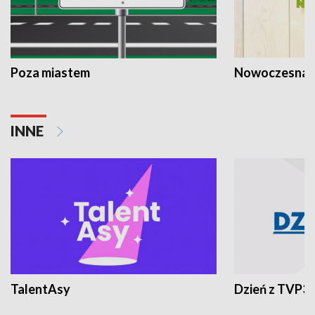
Poza miastem
Nowoczesna 
INNE
TalentAsy
Dzień z TVP3