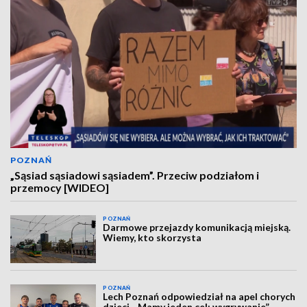
POZNAŃ
„Sąsiad sąsiadowi sąsiadem”. Przeciw podziałom i
przemocy [WIDEO]
POZNAŃ
Darmowe przejazdy komunikacją miejską.
Wiemy, kto skorzysta
POZNAŃ
Lech Poznań odpowiedział na apel chorych
dzieci. „Mamy jeden cel: wygrywanie”