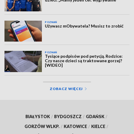
POZNAŃ
Używasz mObywatela? Musisz to zrobić
POZNAŃ
Tysiące podpisów pod petycją. Rodzice:
Czy nasze dzieci są traktowane gorzej?
[WIDEO]
ZOBACZ WIĘCEJ
BIAŁYSTOK
/
BYDGOSZCZ
/
GDAŃSK
/
GORZÓW WLKP.
/
KATOWICE
/
KIELCE
/