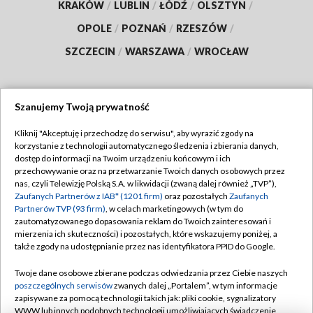
KRAKÓW
/
LUBLIN
/
ŁÓDŹ
/
OLSZTYN
/
OPOLE
/
POZNAŃ
/
RZESZÓW
/
SZCZECIN
/
WARSZAWA
/
WROCŁAW
Szanujemy Twoją prywatność
Dołącz do nas:
Kliknij "Akceptuję i przechodzę do serwisu", aby wyrazić zgody na
korzystanie z technologii automatycznego śledzenia i zbierania danych,
TVP
dostęp do informacji na Twoim urządzeniu końcowym i ich
Abonament TVP
przechowywanie oraz na przetwarzanie Twoich danych osobowych przez
Regulamin TVP
nas, czyli Telewizję Polską S.A. w likwidacji (zwaną dalej również „TVP”),
Emisja w TVP
Polityka prywatności
Zaufanych Partnerów z IAB* (1201 firm)
oraz pozostałych
Zaufanych
Partnerów TVP (93 firm)
, w celach marketingowych (w tym do
Centrum informacji TVP
Moje zgody
zautomatyzowanego dopasowania reklam do Twoich zainteresowań i
mierzenia ich skuteczności) i pozostałych, które wskazujemy poniżej, a
Naziemna Telewizja Cyfrowa
Pomoc
także zgody na udostępnianie przez nas identyfikatora PPID do Google.
Sklep TVP
Biuro reklamy
Twoje dane osobowe zbierane podczas odwiedzania przez Ciebie naszych
Rada Programowa
Kontakt
poszczególnych serwisów
zwanych dalej „Portalem”, w tym informacje
zapisywane za pomocą technologii takich jak: pliki cookie, sygnalizatory
System NOS
WWW lub innych podobnych technologii umożliwiających świadczenie