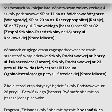
Program „Zielone szkoły" składa się z trzech etapów,
rozłożonych na kolejne lata. W pierwszym zmiany czekają 4
szkoły podstawowe:
SP nr 11 na os. Wichrowe Wzgórze
(Winogrady), SP nr 20 na os. Rzeczypospolitej (Rataje),
SP nr 77 przy ul. Dmowskiego (Łazarz)
oraz
SP nr 82
(Zespół Szkolno-Przedszkolny nr 16) przy ul.
Krakowskiej (Stare Miasto).
W ramach drugiego etapu zagospodarowana zostanie
przestrzeń w sąsiedztwie:
Szkoły Podstawowej nr 9 przy
ul. Łukaszewicza (Łazarz), Szkoły Podstawowej nr 23
przy ul. Norwida (Jeżyce)
oraz
III Liceum
Ogólnokształcącego przy ul. Strzeleckiej (Stare Miasto).
Z kolei trzeci etap dotyczyć będzie Szkoły Podstawowej nr
26 przy ul. Berwińskiego (Łazarz). Być może obejmie on
jeszcze jedną placówkę.
Program „Zielone szkoły" obejmie łącznie
9 poznańskich