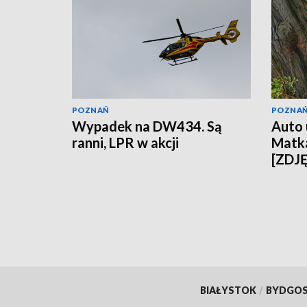
POZNAŃ
POZNA
Wypadek na DW434. Są
Auto 
ranni, LPR w akcji
Matka
[ZDJ
BIAŁYSTOK
/
BYDGO