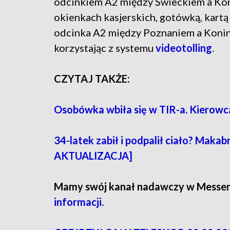
odcinkiem A2 między Świeckiem a Kon
okienkach kasjerskich, gotówką, kartą
odcinka A2 między Poznaniem a Konin
korzystając z systemu
videotolling
.
CZYTAJ TAKŻE:
Osobówka wbiła się w TIR-a. Kierowc
34-latek zabił i podpalił ciało? Maka
AKTUALIZACJA]
Mamy swój kanał nadawczy w Messe
informacji.