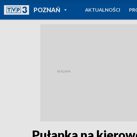
POWRÓT DO
POZNAŃ
AKTUALNOŚCI
PR
TVP REGIONY
Pułapka na kierow