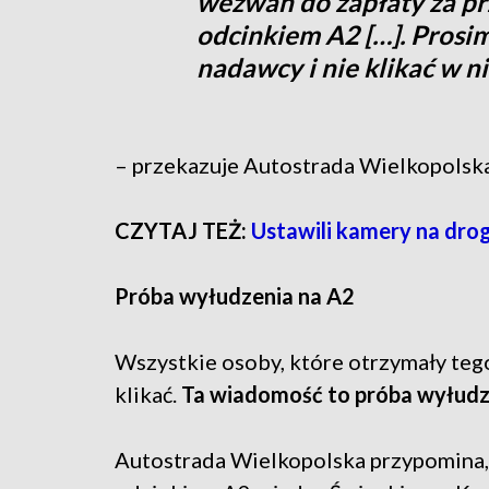
wezwań do zapłaty za p
odcinkiem A2 […]. Prosi
nadawcy i nie klikać w n
–
przekazuje Autostrada Wielkopolska
CZYTAJ TEŻ:
Ustawili kamery na dro
Próba wyłudzenia na A2
Wszystkie osoby, które otrzymały tego
klikać.
Ta wiadomość to próba wyłudz
Autostrada Wielkopolska przypomina, 