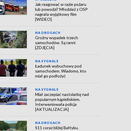
Jak reagować w razie pożaru
lub powodzi? Młodzież z OSP
nagrała wyjątkowy film
[WIDEO]
NA DROGACH
Groźny wypadek trzech
samochodów. Są ranni
[ZDJĘCIA]
NA SYGNALE
Ładunek wybuchowy pod
samochodem. Wiadomo, kto
miał go podłożyć
NA SYGNALE
Miał zaczepiać nastolatkę nad
popularnym kąpieliskiem.
Interweniowała policja
[AKTUALIZACJA]
NA DROGACH
S11 coraz bliżej Bałtyku.