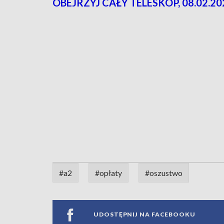
OBEJRZYJ CAŁY TELESKOP, 08.02.20
#a2
#opłaty
#oszustwo
UDOSTĘPNIJ NA FACEBOOKU