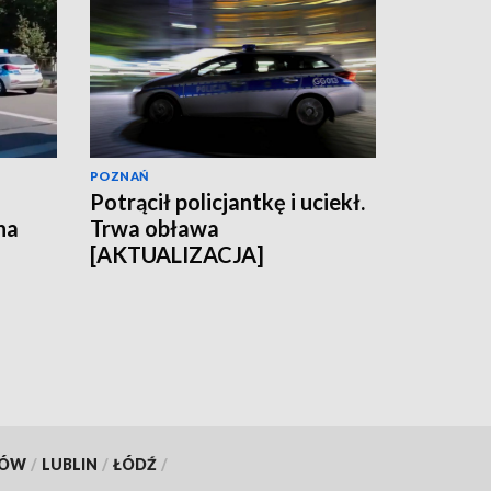
POZNAŃ
Potrącił policjantkę i uciekł.
na
Trwa obława
[AKTUALIZACJA]
KÓW
/
LUBLIN
/
ŁÓDŹ
/