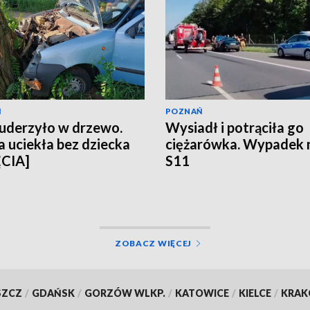
Ń
POZNAŃ
uderzyło w drzewo.
Wysiadł i potrąciła go
 uciekła bez dziecka
ciężarówka. Wypadek 
ĘCIA]
S11
ZOBACZ WIĘCEJ
SZCZ
/
GDAŃSK
/
GORZÓW WLKP.
/
KATOWICE
/
KIELCE
/
KRA