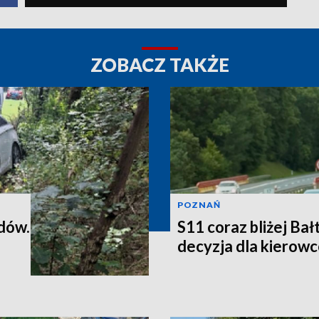
ZOBACZ TAKŻE
POZNAŃ
dów.
S11 coraz bliżej Ba
decyzja dla kierowc