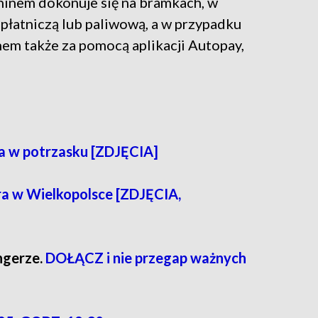
inem dokonuje się na bramkach, w
 płatniczą lub paliwową, a w przypadku
em także za pomocą aplikacji Autopay,
a w potrzasku [ZDJĘCIA]
bra w Wielkopolsce [ZDJĘCIA,
ngerze.
DOŁĄCZ i nie przegap ważnych