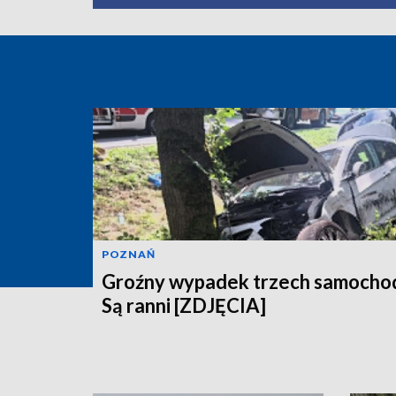
POZNAŃ
Groźny wypadek trzech samocho
Są ranni [ZDJĘCIA]