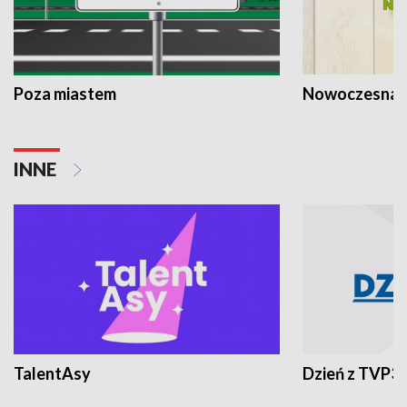
Poza miastem
Nowoczesna 
INNE
TalentAsy
Dzień z TVP3