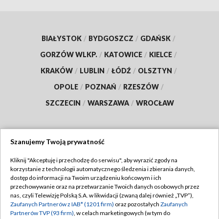
BIAŁYSTOK
/
BYDGOSZCZ
/
GDAŃSK
/
GORZÓW WLKP.
/
KATOWICE
/
KIELCE
/
KRAKÓW
/
LUBLIN
/
ŁÓDŹ
/
OLSZTYN
/
OPOLE
/
POZNAŃ
/
RZESZÓW
/
SZCZECIN
/
WARSZAWA
/
WROCŁAW
Szanujemy Twoją prywatność
Dołącz do nas:
Kliknij "Akceptuję i przechodzę do serwisu", aby wyrazić zgody na
korzystanie z technologii automatycznego śledzenia i zbierania danych,
TVP
dostęp do informacji na Twoim urządzeniu końcowym i ich
Abonament TVP
przechowywanie oraz na przetwarzanie Twoich danych osobowych przez
Regulamin TVP
nas, czyli Telewizję Polską S.A. w likwidacji (zwaną dalej również „TVP”),
Emisja w TVP
Zaufanych Partnerów z IAB* (1201 firm)
oraz pozostałych
Zaufanych
Polityka prywatności
Partnerów TVP (93 firm)
, w celach marketingowych (w tym do
Centrum informacji TVP