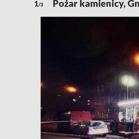
Pożar kamienicy, Gn
1
/3