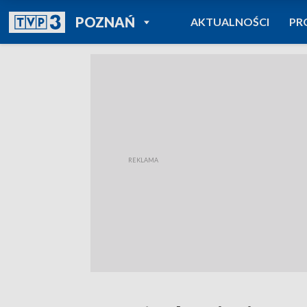
POWRÓT DO
POZNAŃ
AKTUALNOŚCI
PR
TVP REGIONY