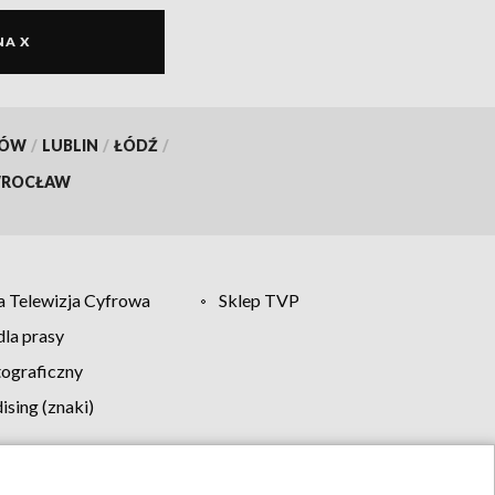
NA X
KÓW
/
LUBLIN
/
ŁÓDŹ
/
ROCŁAW
 Telewizja Cyfrowa
Sklep TVP
la prasy
tograficzny
sing (znaki)