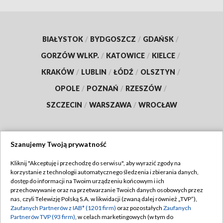
BIAŁYSTOK
/
BYDGOSZCZ
/
GDAŃSK
/
GORZÓW WLKP.
/
KATOWICE
/
KIELCE
/
KRAKÓW
/
LUBLIN
/
ŁÓDŹ
/
OLSZTYN
/
OPOLE
/
POZNAŃ
/
RZESZÓW
/
SZCZECIN
/
WARSZAWA
/
WROCŁAW
Szanujemy Twoją prywatność
Dołącz do nas:
Kliknij "Akceptuję i przechodzę do serwisu", aby wyrazić zgody na
korzystanie z technologii automatycznego śledzenia i zbierania danych,
TVP
dostęp do informacji na Twoim urządzeniu końcowym i ich
Abonament TVP
przechowywanie oraz na przetwarzanie Twoich danych osobowych przez
Regulamin TVP
nas, czyli Telewizję Polską S.A. w likwidacji (zwaną dalej również „TVP”),
Emisja w TVP
Zaufanych Partnerów z IAB* (1201 firm)
oraz pozostałych
Zaufanych
Polityka prywatności
Partnerów TVP (93 firm)
, w celach marketingowych (w tym do
Centrum informacji TVP