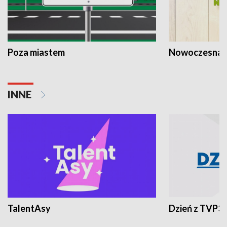
Poza miastem
Nowoczesna 
INNE
TalentAsy
Dzień z TVP3