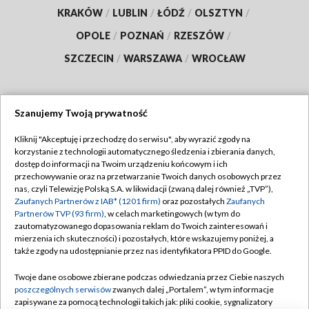
KRAKÓW
/
LUBLIN
/
ŁÓDŹ
/
OLSZTYN
/
OPOLE
/
POZNAŃ
/
RZESZÓW
/
SZCZECIN
/
WARSZAWA
/
WROCŁAW
Szanujemy Twoją prywatność
Dołącz do nas:
Kliknij "Akceptuję i przechodzę do serwisu", aby wyrazić zgody na
korzystanie z technologii automatycznego śledzenia i zbierania danych,
TVP
dostęp do informacji na Twoim urządzeniu końcowym i ich
Abonament TVP
przechowywanie oraz na przetwarzanie Twoich danych osobowych przez
Regulamin TVP
nas, czyli Telewizję Polską S.A. w likwidacji (zwaną dalej również „TVP”),
Emisja w TVP
Polityka prywatności
Zaufanych Partnerów z IAB* (1201 firm)
oraz pozostałych
Zaufanych
Partnerów TVP (93 firm)
, w celach marketingowych (w tym do
Centrum informacji TVP
Moje zgody
zautomatyzowanego dopasowania reklam do Twoich zainteresowań i
mierzenia ich skuteczności) i pozostałych, które wskazujemy poniżej, a
Naziemna Telewizja Cyfrowa
Pomoc
także zgody na udostępnianie przez nas identyfikatora PPID do Google.
Sklep TVP
Biuro reklamy
Twoje dane osobowe zbierane podczas odwiedzania przez Ciebie naszych
Rada Programowa
Kontakt
poszczególnych serwisów
zwanych dalej „Portalem”, w tym informacje
zapisywane za pomocą technologii takich jak: pliki cookie, sygnalizatory