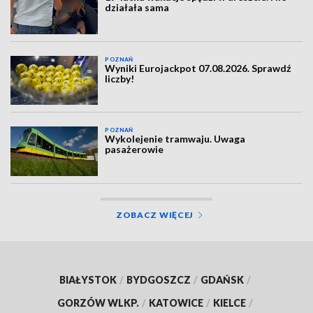
działała sama
POZNAŃ
Wyniki Eurojackpot 07.08.2026. Sprawdź
liczby!
POZNAŃ
Wykolejenie tramwaju. Uwaga
pasażerowie
ZOBACZ WIĘCEJ
BIAŁYSTOK
/
BYDGOSZCZ
/
GDAŃSK
/
GORZÓW WLKP.
/
KATOWICE
/
KIELCE
/