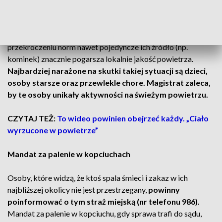
Utrzymujące się niekorzystne warunki meteorologiczne
sprzyjają kumulowaniu się zanieczyszczeń. Przy takim
przekroczeniu norm nawet pojedyncze ich źródło (np.
kominek) znacznie pogarsza lokalnie jakość powietrza.
Najbardziej narażone na skutki takiej sytuacji są dzieci,
osoby starsze oraz przewlekle chore. Magistrat zaleca,
by te osoby unikały aktywności na świeżym powietrzu.
CZYTAJ TEŻ:
To wideo powinien obejrzeć każdy. „Ciało
wyrzucone w powietrze”
Mandat za palenie w kopciuchach
Osoby, które widzą, że ktoś spala śmieci i zakaz w ich
najbliższej okolicy nie jest przestrzegany,
powinny
poinformować o tym straż miejską (nr telefonu 986).
Mandat za palenie w kopciuchu, gdy sprawa trafi do sądu,