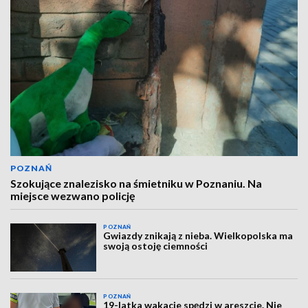
POZNAŃ
Szokujące znalezisko na śmietniku w Poznaniu. Na
miejsce wezwano policję
POZNAŃ
Gwiazdy znikają z nieba. Wielkopolska ma
swoją ostoję ciemności
POZNAŃ
19-latka wakacje spędzi w areszcie. Nie