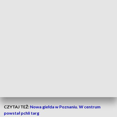
Dziś i jutro lepiej unikać dłuższej aktywności na dworze,
a jeśli jest to możliwe - zostać w domu. Dotyczy to
szczególnie dzieci, seniorów i osób przewlekle chorych.
Mieszkańcy Wielkopolski otrzymali alert z Rządowego
Centrum Bezpieczeństwa. Jak czytamy w wiadomości,
dziś lepiej unikać także wietrzenia mieszkania.
Smog - niebezpieczny dla zdrowia
Smog w powietrzu jest groźny dla naszego układu
oddechowego. Może prowadzić do kaszlu, świszczącego
oddechu czy zapalenia oskrzeli. Z kolei cząsteczki PM2,5
uznawane są za najbardziej szkodliwe. Mogą dotrzeć nawet
do małych dróg oddechowych i pęcherzyków płucnych. Ten
rodzaj pyłu zawieszonego jest odpowiedzialny za wiele
poważnych chorób, takich jak m.in. miażdżyca.
CZYTAJ TEŻ:
Nowa giełda w Poznaniu. W centrum
powstał pchli targ