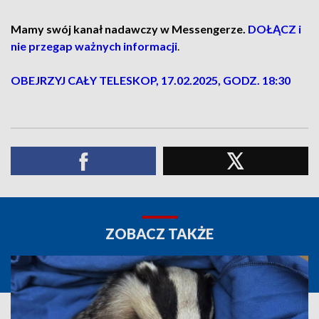
Mamy swój kanał nadawczy w Messengerze.
DOŁĄCZ i
nie przegap ważnych informacji
.
OBEJRZYJ CAŁY TELESKOP, 17.02.2025, GODZ. 18:30
ZOBACZ TAKŻE