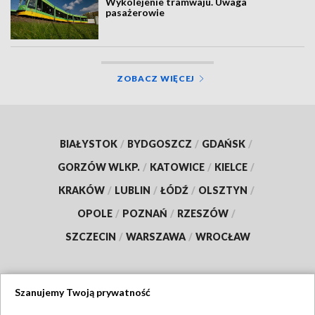
Wykolejenie tramwaju. Uwaga
pasażerowie
ZOBACZ WIĘCEJ
BIAŁYSTOK
/
BYDGOSZCZ
/
GDAŃSK
/
GORZÓW WLKP.
/
KATOWICE
/
KIELCE
/
KRAKÓW
/
LUBLIN
/
ŁÓDŹ
/
OLSZTYN
/
OPOLE
/
POZNAŃ
/
RZESZÓW
/
SZCZECIN
/
WARSZAWA
/
WROCŁAW
Szanujemy Twoją prywatność
Dołącz do nas: