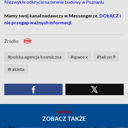
Niezwykłe odkrycie na terenie budowy w Poznaniu
Mamy swój kanał nadawczy w Messengerze.
DOŁĄCZ i
nie przegap ważnych informacji.
Źródło:
#polska agencja kosmiczna
#space x
#falcon 9
#rakieta
ZOBACZ TAKŻE