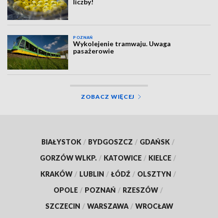
liczby!
POZNAŃ
Wykolejenie tramwaju. Uwaga
pasażerowie
ZOBACZ WIĘCEJ
BIAŁYSTOK
/
BYDGOSZCZ
/
GDAŃSK
/
GORZÓW WLKP.
/
KATOWICE
/
KIELCE
/
KRAKÓW
/
LUBLIN
/
ŁÓDŹ
/
OLSZTYN
/
OPOLE
/
POZNAŃ
/
RZESZÓW
/
SZCZECIN
/
WARSZAWA
/
WROCŁAW