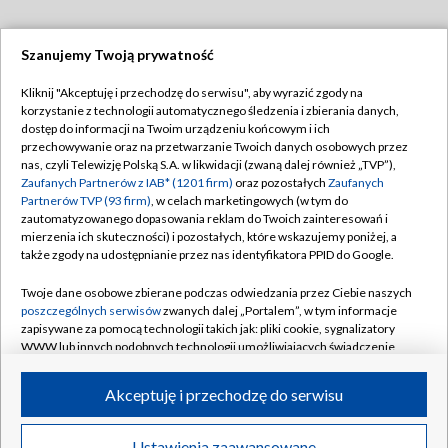
Szanujemy Twoją prywatność
Dołącz do nas:
Kliknij "Akceptuję i przechodzę do serwisu", aby wyrazić zgody na
korzystanie z technologii automatycznego śledzenia i zbierania danych,
TVP
dostęp do informacji na Twoim urządzeniu końcowym i ich
Abonament TVP
przechowywanie oraz na przetwarzanie Twoich danych osobowych przez
Regulamin TVP
nas, czyli Telewizję Polską S.A. w likwidacji (zwaną dalej również „TVP”),
Emisja w TVP
Polityka prywatności
Zaufanych Partnerów z IAB* (1201 firm)
oraz pozostałych
Zaufanych
Partnerów TVP (93 firm)
, w celach marketingowych (w tym do
Centrum informacji TVP
Moje zgody
zautomatyzowanego dopasowania reklam do Twoich zainteresowań i
mierzenia ich skuteczności) i pozostałych, które wskazujemy poniżej, a
Naziemna Telewizja Cyfrowa
Pomoc
także zgody na udostępnianie przez nas identyfikatora PPID do Google.
Sklep TVP
Biuro reklamy
Twoje dane osobowe zbierane podczas odwiedzania przez Ciebie naszych
Rada Programowa
Kontakt
poszczególnych serwisów
zwanych dalej „Portalem”, w tym informacje
zapisywane za pomocą technologii takich jak: pliki cookie, sygnalizatory
System NOS
WWW lub innych podobnych technologii umożliwiających świadczenie
dopasowanych i bezpiecznych usług, personalizację treści oraz reklam,
Informacje o nadawcy
Kanały
udostępnianie funkcji mediów społecznościowych oraz analizowanie
Akceptuję i przechodzę do serwisu
ruchu w Internecie.
Program dla prasy
©2026 Telewizja Polska S.A. w likwidacji
Biuro Reklamy
Twoje dane osobowe zbierane podczas odwiedzania przez Ciebie
Ustawienia zaawansowane