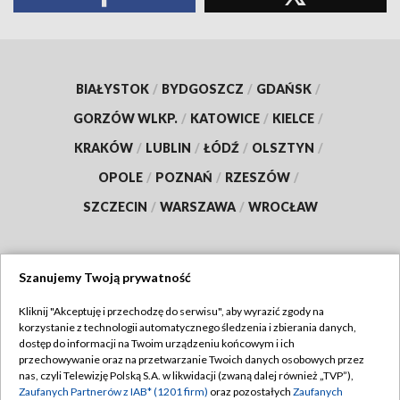
BIAŁYSTOK
/
BYDGOSZCZ
/
GDAŃSK
/
GORZÓW WLKP.
/
KATOWICE
/
KIELCE
/
KRAKÓW
/
LUBLIN
/
ŁÓDŹ
/
OLSZTYN
/
OPOLE
/
POZNAŃ
/
RZESZÓW
/
SZCZECIN
/
WARSZAWA
/
WROCŁAW
Szanujemy Twoją prywatność
Dołącz do nas:
Kliknij "Akceptuję i przechodzę do serwisu", aby wyrazić zgody na
korzystanie z technologii automatycznego śledzenia i zbierania danych,
TVP
dostęp do informacji na Twoim urządzeniu końcowym i ich
Abonament TVP
przechowywanie oraz na przetwarzanie Twoich danych osobowych przez
Regulamin TVP
nas, czyli Telewizję Polską S.A. w likwidacji (zwaną dalej również „TVP”),
Emisja w TVP
Polityka prywatności
Zaufanych Partnerów z IAB* (1201 firm)
oraz pozostałych
Zaufanych