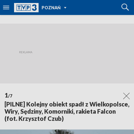
POWRÓT DO
POZNAŃ
TVP REGIONY
1
/7
[PILNE] Kolejny obiekt spadł z Wielkopolsce,
Wiry, Sędziny, Komorniki, rakieta Falcon
(fot. Krzysztof Czub)