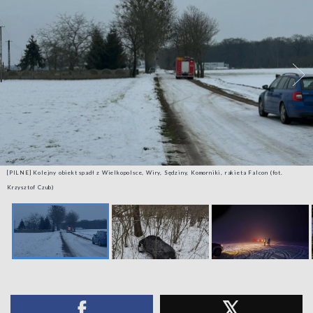
[PILNE] Kolejny obiekt spadł z Wielkopolsce, Wiry, Sędziny, Komorniki, rakieta Falcon (fot.
Krzysztof Czub)