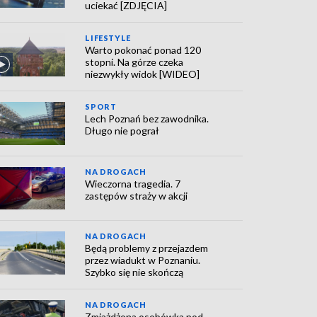
uciekać [ZDJĘCIA]
LIFESTYLE
Warto pokonać ponad 120
stopni. Na górze czeka
niezwykły widok [WIDEO]
SPORT
Lech Poznań bez zawodnika.
Długo nie pograł
NA DROGACH
Wieczorna tragedia. 7
zastępów straży w akcji
NA DROGACH
Będą problemy z przejazdem
przez wiadukt w Poznaniu.
Szybko się nie skończą
NA DROGACH
Zmiażdżona osobówka pod