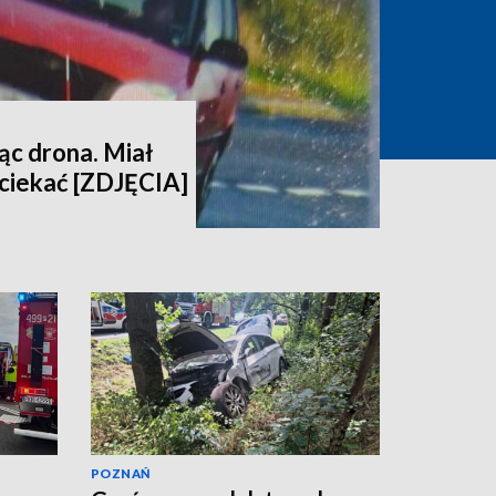
ąc drona. Miał
uciekać [ZDJĘCIA]
POZNAŃ