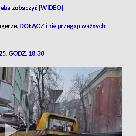
rzeba zobaczyć [WIDEO]
ngerze.
DOŁĄCZ i nie przegap ważnych
25, GODZ. 18:30