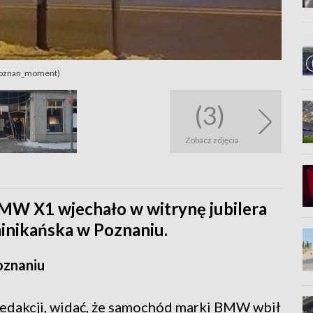
. poznan_moment)
(3)
Zobacz zdjęcia
MW X1 wjechało w witrynę jubilera
minikańska w Poznaniu.
oznaniu
 redakcji, widać, że samochód marki BMW wbił