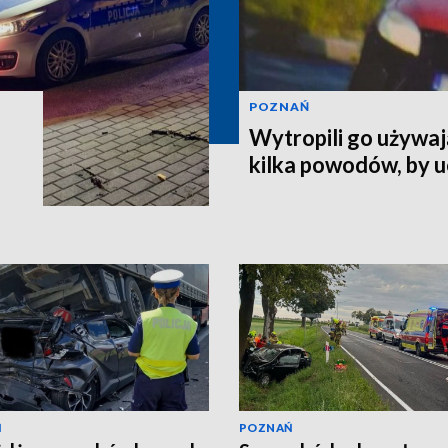
POZNAŃ
Wytropili go używaj
kilka powodów, by 
Ń
POZNAŃ