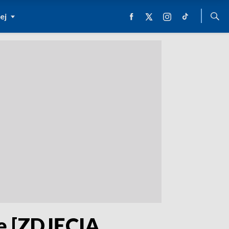
ej
ę [ZDJĘCIA,