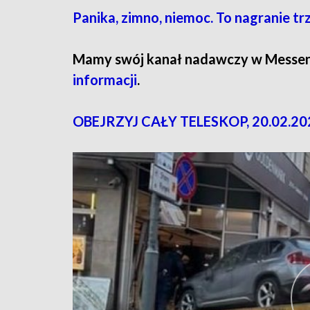
Panika, zimno, niemoc. To nagranie t
Mamy swój kanał nadawczy w Messe
informacji
.
OBEJRZYJ CAŁY TELESKOP, 20.02.20