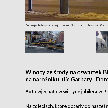
Auto wjechało w witrynę jubilera na Garbarach w Poznaniu (fot
W nocy ze środy na czwartek B
na narożniku ulic Garbary i Do
Auto wjechało w witrynę jubilera w P
Na zdjęciach, które dotarły do naszej