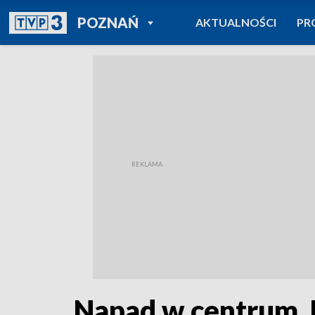
POWRÓT DO
POZNAŃ
AKTUALNOŚCI
PR
TVP REGIONY
Napad w centrum. 