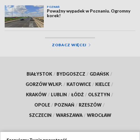
POZNAŃ
Poważny wypadek w Poznaniu. Ogromny
korek!
ZOBACZ WIĘCEJ
BIAŁYSTOK
/
BYDGOSZCZ
/
GDAŃSK
/
GORZÓW WLKP.
/
KATOWICE
/
KIELCE
/
KRAKÓW
/
LUBLIN
/
ŁÓDŹ
/
OLSZTYN
/
OPOLE
/
POZNAŃ
/
RZESZÓW
/
SZCZECIN
/
WARSZAWA
/
WROCŁAW
Szanujemy Twoją prywatność