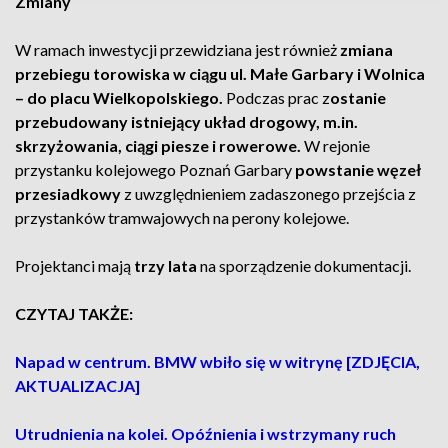
Zmiany
W ramach inwestycji przewidziana jest również
zmiana
przebiegu torowiska w ciągu ul. Małe Garbary i Wolnica
– do placu Wielkopolskiego.
Podczas prac z
ostanie
przebudowany istniejący układ drogowy, m.in.
skrzyżowania, ciągi piesze i rowerowe.
W rejonie
przystanku kolejowego Poznań Garbary
powstanie węzeł
przesiadkowy
z uwzględnieniem zadaszonego przejścia z
przystanków tramwajowych na perony kolejowe.
Projektanci mają
trzy lata
na sporządzenie dokumentacji.
CZYTAJ TAKŻE:
Napad w centrum. BMW wbiło się w witrynę [ZDJĘCIA,
AKTUALIZACJA]
Utrudnienia na kolei. Opóźnienia i wstrzymany ruch