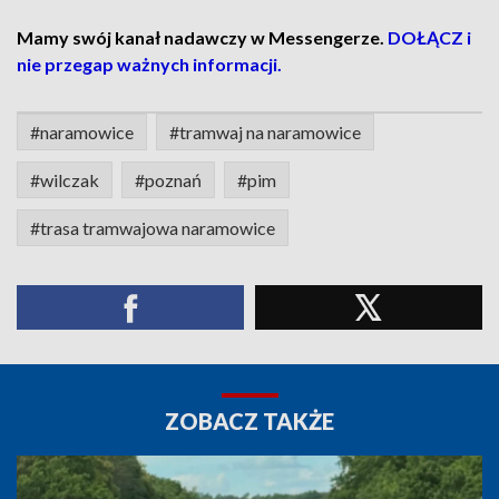
Mamy swój kanał nadawczy w Messengerze.
DOŁĄCZ i
nie przegap ważnych informacji.
#naramowice
#tramwaj na naramowice
#wilczak
#poznań
#pim
#trasa tramwajowa naramowice
ZOBACZ TAKŻE