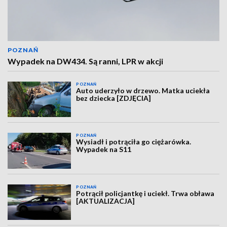
POZNAŃ
Wypadek na DW434. Są ranni, LPR w akcji
POZNAŃ
Auto uderzyło w drzewo. Matka uciekła
bez dziecka [ZDJĘCIA]
POZNAŃ
Wysiadł i potrąciła go ciężarówka.
Wypadek na S11
POZNAŃ
Potrącił policjantkę i uciekł. Trwa obława
[AKTUALIZACJA]