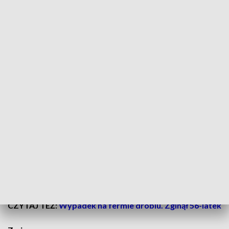
CZYTAJ TEŻ:
Kolejne obiekty spadły w Wielkopolsce
[ZDJĘCIA, WIDEO]
Kontynuacja trasy na Naramowice
Jak dodaje prezydent Poznania, „dzięki budowie kolejnego
odcinka od Wilczaka do skrzyżowania ulic: Garbary, Małe
Garbary i Estkowskiego dojazd z Naramowic do centrum i z
powrotem będzie jeszcze szybszy i wygodniejszy”. Odciąży
także węzeł przy Moście Teatralnym.
Nowa trasa tramwajowa będzie kontynuacją tej, której
budowę zakończono w 2022 roku.
Ma mieć długość ponad
3 km i przebiegać od pętli Wilczak przez ulice
Szelągowską i Garbary.
CZYTAJ TEŻ:
Wypadek na fermie drobiu. Zginął 56-latek