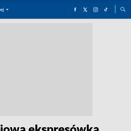
ej
dniową ekspresówką