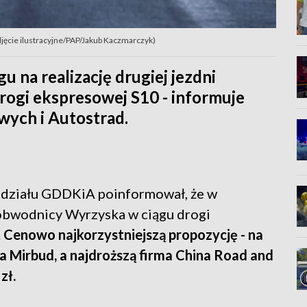
ęcie ilustracyjne/PAP/Jakub Kaczmarczyk)
u na realizację drugiej jezdni
ogi ekspresowej S10 - informuje
wych i Autostrad.
ddziału GDDKiA poinformował, że w
i obwodnicy Wyrzyska w ciągu drogi
.
Cenowo najkorzystniejszą propozycję - na
ma Mirbud, a najdroższą firma China Road and
zł.