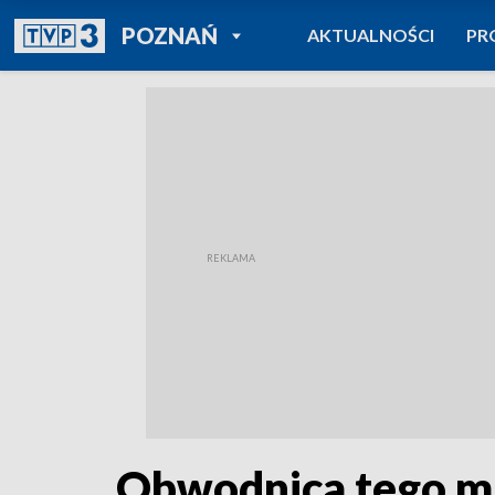
POWRÓT DO
POZNAŃ
AKTUALNOŚCI
PR
TVP REGIONY
Obwodnica tego mi