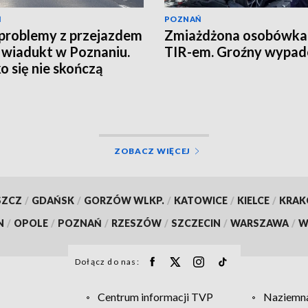
Ń
POZNAŃ
problemy z przejazdem
Zmiażdżona osobówka
 wiadukt w Poznaniu.
TIR-em. Groźny wypad
o się nie skończą
ZOBACZ WIĘCEJ
SZCZ
/
GDAŃSK
/
GORZÓW WLKP.
/
KATOWICE
/
KIELCE
/
KRA
N
/
OPOLE
/
POZNAŃ
/
RZESZÓW
/
SZCZECIN
/
WARSZAWA
/
W
Dołącz do nas:
Centrum informacji TVP
Naziemna