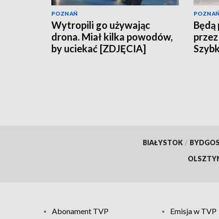
POZNAŃ
POZNA
Wytropili go używając
Będą 
drona. Miał kilka powodów,
przez
by uciekać [ZDJĘCIA]
Szybk
BIAŁYSTOK
/
BYDGO
OLSZTY
Abonament TVP
Emisja w TVP