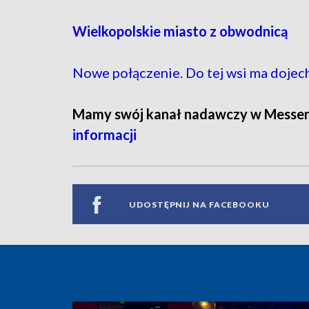
Wielkopolskie miasto z obwodnicą
Nowe połączenie. Do tej wsi ma dojec
Mamy swój kanał nadawczy w Messe
informacji
UDOSTĘPNIJ NA FACEBOOKU