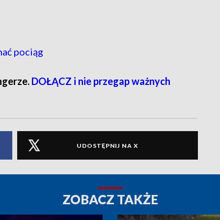
hać pociąg
ngerze.
DOŁĄCZ i nie przegap ważnych
UDOSTĘPNIJ NA X
ZOBACZ TAKŻE