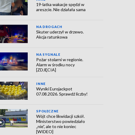
19-latka wakacje spędzi w
areszcie. Nie działała sama
NA DROGACH
Skuter uderzył w drzewo.
Akcja ratunkowa
NA SYGNALE
Pożar stolarni w regionie.
Alarm w środku nocy
[ZDJĘCIA]
INNE
Wyniki Eurojackpot
07.08.2026. Sprawdź liczby!
SPOŁECZNE
Wójt chce likwidacji szkół.
Ministerstwo powiedziało
„nie”, ale to nie koniec
[WIDEO]