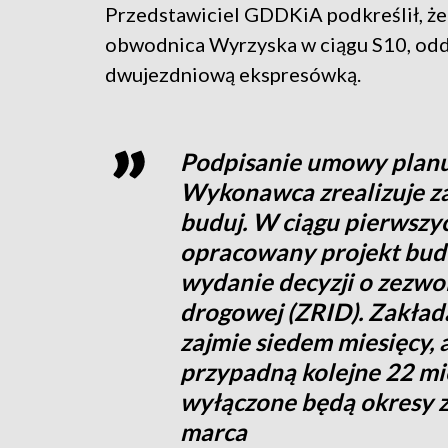
Przedstawiciel GDDKiA podkreślił, że
obwodnica Wyrzyska w ciągu S10, oddan
dwujezdniową ekspresówką.
Podpisanie umowy planuj
Wykonawca zrealizuje za
buduj. W ciągu pierwszyc
opracowany projekt bud
wydanie decyzji o zezwol
drogowej (ZRID). Zakład
zajmie siedem miesięcy, 
przypadną kolejne 22 mies
wyłączone będą okresy 
marca