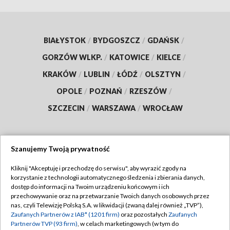
BIAŁYSTOK
/
BYDGOSZCZ
/
GDAŃSK
/
GORZÓW WLKP.
/
KATOWICE
/
KIELCE
/
KRAKÓW
/
LUBLIN
/
ŁÓDŹ
/
OLSZTYN
/
OPOLE
/
POZNAŃ
/
RZESZÓW
/
SZCZECIN
/
WARSZAWA
/
WROCŁAW
Szanujemy Twoją prywatność
Dołącz do nas:
Kliknij "Akceptuję i przechodzę do serwisu", aby wyrazić zgody na
korzystanie z technologii automatycznego śledzenia i zbierania danych,
TVP
dostęp do informacji na Twoim urządzeniu końcowym i ich
Abonament TVP
przechowywanie oraz na przetwarzanie Twoich danych osobowych przez
Regulamin TVP
nas, czyli Telewizję Polską S.A. w likwidacji (zwaną dalej również „TVP”),
Emisja w TVP
Zaufanych Partnerów z IAB* (1201 firm)
oraz pozostałych
Zaufanych
Polityka prywatności
Partnerów TVP (93 firm)
, w celach marketingowych (w tym do
Centrum informacji TVP