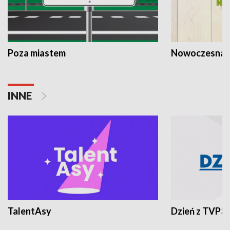
Poza miastem
Nowoczesna 
INNE
TalentAsy
Dzień z TVP3