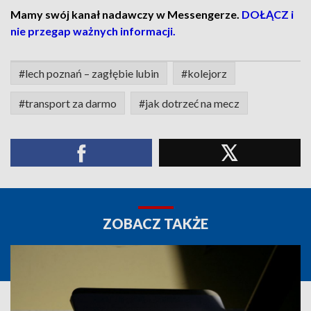
Mamy swój kanał nadawczy w Messengerze.
DOŁĄCZ i
nie przegap ważnych informacji.
#lech poznań – zagłębie lubin
#kolejorz
#transport za darmo
#jak dotrzeć na mecz
ZOBACZ TAKŻE