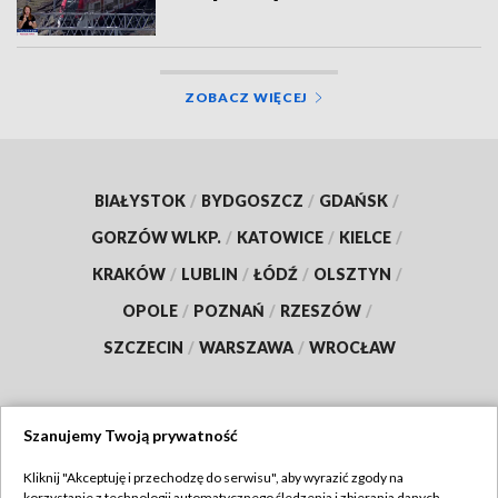
ZOBACZ WIĘCEJ
BIAŁYSTOK
/
BYDGOSZCZ
/
GDAŃSK
/
GORZÓW WLKP.
/
KATOWICE
/
KIELCE
/
KRAKÓW
/
LUBLIN
/
ŁÓDŹ
/
OLSZTYN
/
OPOLE
/
POZNAŃ
/
RZESZÓW
/
SZCZECIN
/
WARSZAWA
/
WROCŁAW
Szanujemy Twoją prywatność
Dołącz do nas:
Kliknij "Akceptuję i przechodzę do serwisu", aby wyrazić zgody na
korzystanie z technologii automatycznego śledzenia i zbierania danych,