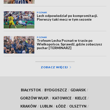
POZNAŃ
Lech odpowiedział po kompromitacji.
Pierwszy taki mecz w tym sezonie
POZNAŃ
Trofeum Lecha Poznań w trasie po
Wielkopolsce. Sprawdź, gdzie zobaczysz
puchar [TERMINARZ]
ZOBACZ WIĘCEJ
BIAŁYSTOK
/
BYDGOSZCZ
/
GDAŃSK
/
GORZÓW WLKP.
/
KATOWICE
/
KIELCE
/
KRAKÓW
/
LUBLIN
/
ŁÓDŹ
/
OLSZTYN
/