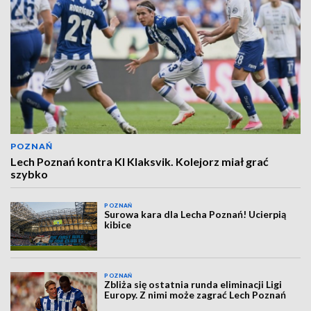
POZNAŃ
Lech Poznań kontra KI Klaksvik. Kolejorz miał grać
szybko
POZNAŃ
Surowa kara dla Lecha Poznań! Ucierpią
kibice
POZNAŃ
Zbliża się ostatnia runda eliminacji Ligi
Europy. Z nimi może zagrać Lech Poznań