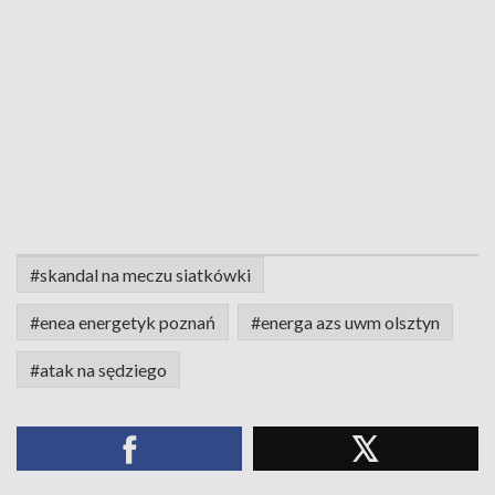
#skandal na meczu siatkówki
#enea energetyk poznań
#energa azs uwm olsztyn
#atak na sędziego