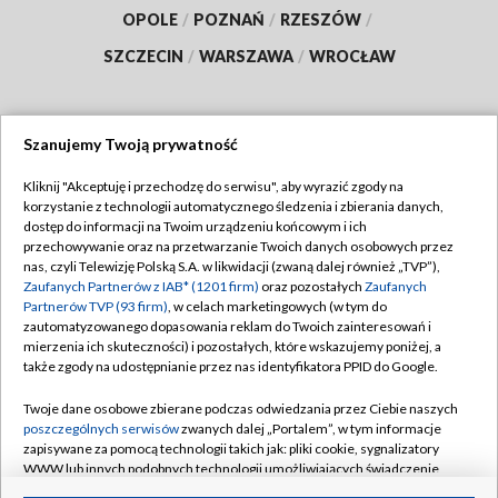
OPOLE
/
POZNAŃ
/
RZESZÓW
/
SZCZECIN
/
WARSZAWA
/
WROCŁAW
Szanujemy Twoją prywatność
Dołącz do nas:
Kliknij "Akceptuję i przechodzę do serwisu", aby wyrazić zgody na
korzystanie z technologii automatycznego śledzenia i zbierania danych,
TVP
dostęp do informacji na Twoim urządzeniu końcowym i ich
Abonament TVP
przechowywanie oraz na przetwarzanie Twoich danych osobowych przez
Regulamin TVP
nas, czyli Telewizję Polską S.A. w likwidacji (zwaną dalej również „TVP”),
Emisja w TVP
Polityka prywatności
Zaufanych Partnerów z IAB* (1201 firm)
oraz pozostałych
Zaufanych
Partnerów TVP (93 firm)
, w celach marketingowych (w tym do
Centrum informacji TVP
Moje zgody
zautomatyzowanego dopasowania reklam do Twoich zainteresowań i
mierzenia ich skuteczności) i pozostałych, które wskazujemy poniżej, a
Naziemna Telewizja Cyfrowa
Pomoc
także zgody na udostępnianie przez nas identyfikatora PPID do Google.
Sklep TVP
Biuro reklamy
Twoje dane osobowe zbierane podczas odwiedzania przez Ciebie naszych
Rada Programowa
Kontakt
poszczególnych serwisów
zwanych dalej „Portalem”, w tym informacje
zapisywane za pomocą technologii takich jak: pliki cookie, sygnalizatory
System NOS
WWW lub innych podobnych technologii umożliwiających świadczenie
dopasowanych i bezpiecznych usług, personalizację treści oraz reklam,
Informacje o nadawcy