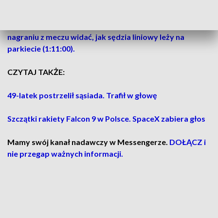
– czytamy w komunikacie.
Sam moment ataku nie został zarejestrowany.
Natomiast na
nagraniu z meczu widać, jak sędzia liniowy leży na
parkiecie (1:11:00).
CZYTAJ TAKŻE:
49-latek postrzelił sąsiada. Trafił w głowę
Szczątki rakiety Falcon 9 w Polsce. SpaceX zabiera głos
Mamy swój kanał nadawczy w Messengerze.
DOŁĄCZ i
nie przegap ważnych informacji.