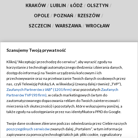
KRAKÓW
/
LUBLIN
/
ŁÓDŹ
/
OLSZTYN
/
OPOLE
/
POZNAŃ
/
RZESZÓW
/
SZCZECIN
/
WARSZAWA
/
WROCŁAW
Szanujemy Twoją prywatność
Dołącz do nas:
Kliknij "Akceptuję i przechodzę do serwisu", aby wyrazić zgody na
korzystanie z technologii automatycznego śledzenia i zbierania danych,
TVP
dostęp do informacji na Twoim urządzeniu końcowym i ich
Abonament TVP
przechowywanie oraz na przetwarzanie Twoich danych osobowych przez
Regulamin TVP
nas, czyli Telewizję Polską S.A. w likwidacji (zwaną dalej również „TVP”),
Emisja w TVP
Polityka prywatności
Zaufanych Partnerów z IAB* (1201 firm)
oraz pozostałych
Zaufanych
Partnerów TVP (93 firm)
, w celach marketingowych (w tym do
Centrum informacji TVP
Moje zgody
zautomatyzowanego dopasowania reklam do Twoich zainteresowań i
mierzenia ich skuteczności) i pozostałych, które wskazujemy poniżej, a
Naziemna Telewizja Cyfrowa
Pomoc
także zgody na udostępnianie przez nas identyfikatora PPID do Google.
Sklep TVP
Biuro reklamy
Twoje dane osobowe zbierane podczas odwiedzania przez Ciebie naszych
Rada Programowa
Kontakt
poszczególnych serwisów
zwanych dalej „Portalem”, w tym informacje
zapisywane za pomocą technologii takich jak: pliki cookie, sygnalizatory
System NOS