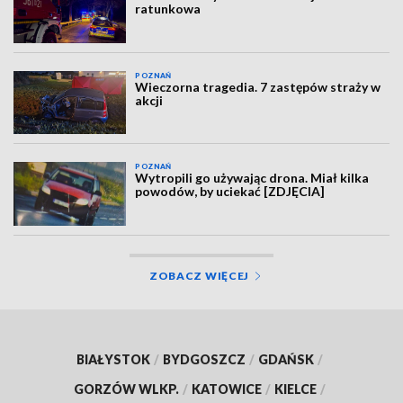
ratunkowa
POZNAŃ
Wieczorna tragedia. 7 zastępów straży w
akcji
POZNAŃ
Wytropili go używając drona. Miał kilka
powodów, by uciekać [ZDJĘCIA]
ZOBACZ WIĘCEJ
BIAŁYSTOK
/
BYDGOSZCZ
/
GDAŃSK
/
GORZÓW WLKP.
/
KATOWICE
/
KIELCE
/