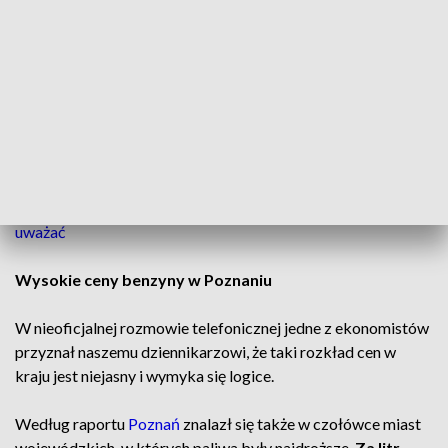
Średnio w pierwszym miesiącu tego roku za litr
benzyny
bezołowiowej trzeba było zapłacić
6,35 zł
. Drożej było tylko
w województwach
mazowieckim i opolskim.
Najniższymi cenami może się za to pochwalić województwo
świętokrzyskie. Tam litr tej samej benzyny kosztował 6,15 zł.
CZYTAJ TAKŻE:
Pułapka na kierowców. Na to trzeba
uważać
Wysokie ceny benzyny w Poznaniu
W nieoficjalnej rozmowie telefonicznej jedne z ekonomistów
przyznał naszemu dziennikarzowi, że taki rozkład cen w
kraju jest niejasny i wymyka się logice.
Według raportu
Poznań
znalazł się także w czołówce miast
wojewódzkich, w których paliwa były najdroższe.
Za litr