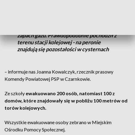
Po 12:00 otrzymaliśmy zgłoszenie od
pracownika szkoły, że wyczuwalny jest
zapach gazu. Prawdopodobnie pochodził z
terenu stacji kolejowej - na peronie
znajdują się pozostałości w cysternach
– informuje nas Joanna Kowalczyk, rzecznik prasowy
Komendy Powiatowej PSP w Czarnkowie.
Ze szkoły
ewakuowano 200 osób, natomiast 100 z
domów, które znajdowały się w pobliżu 100 metrów od
torów kolejowych.
Wszystkie ewakuowane osoby zebrano w Miejskim
Ośrodku Pomocy Społecznej.