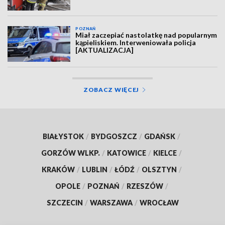
POZNAŃ
Miał zaczepiać nastolatkę nad popularnym
kąpieliskiem. Interweniowała policja
[AKTUALIZACJA]
ZOBACZ WIĘCEJ
BIAŁYSTOK
/
BYDGOSZCZ
/
GDAŃSK
/
GORZÓW WLKP.
/
KATOWICE
/
KIELCE
/
KRAKÓW
/
LUBLIN
/
ŁÓDŹ
/
OLSZTYN
/
OPOLE
/
POZNAŃ
/
RZESZÓW
/
SZCZECIN
/
WARSZAWA
/
WROCŁAW