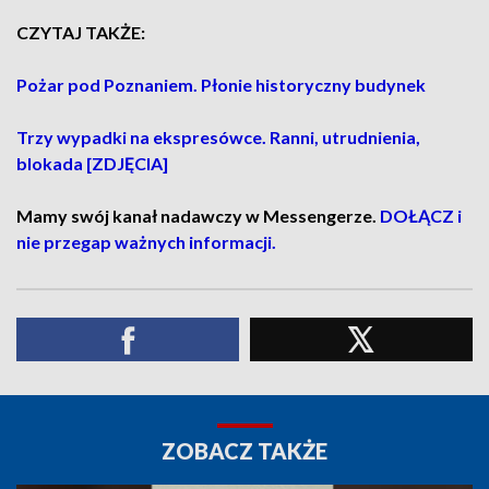
CZYTAJ TAKŻE:
Pożar pod Poznaniem. Płonie historyczny budynek
Trzy wypadki na ekspresówce. Ranni, utrudnienia,
blokada [ZDJĘCIA]
Mamy swój kanał nadawczy w Messengerze.
DOŁĄCZ i
nie przegap ważnych informacji.
ZOBACZ TAKŻE