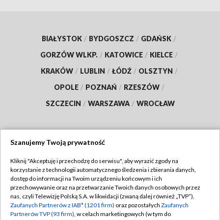
BIAŁYSTOK
/
BYDGOSZCZ
/
GDAŃSK
/
GORZÓW WLKP.
/
KATOWICE
/
KIELCE
/
KRAKÓW
/
LUBLIN
/
ŁÓDŹ
/
OLSZTYN
/
OPOLE
/
POZNAŃ
/
RZESZÓW
/
SZCZECIN
/
WARSZAWA
/
WROCŁAW
Szanujemy Twoją prywatność
Dołącz do nas:
Kliknij "Akceptuję i przechodzę do serwisu", aby wyrazić zgody na
korzystanie z technologii automatycznego śledzenia i zbierania danych,
TVP
dostęp do informacji na Twoim urządzeniu końcowym i ich
Abonament TVP
przechowywanie oraz na przetwarzanie Twoich danych osobowych przez
Regulamin TVP
nas, czyli Telewizję Polską S.A. w likwidacji (zwaną dalej również „TVP”),
Emisja w TVP
Zaufanych Partnerów z IAB* (1201 firm)
oraz pozostałych
Zaufanych
Polityka prywatności
Partnerów TVP (93 firm)
, w celach marketingowych (w tym do
Centrum informacji TVP