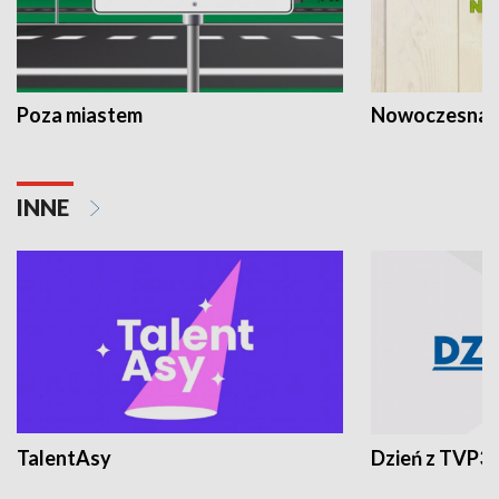
Poza miastem
Nowoczesna 
INNE
TalentAsy
Dzień z TVP3