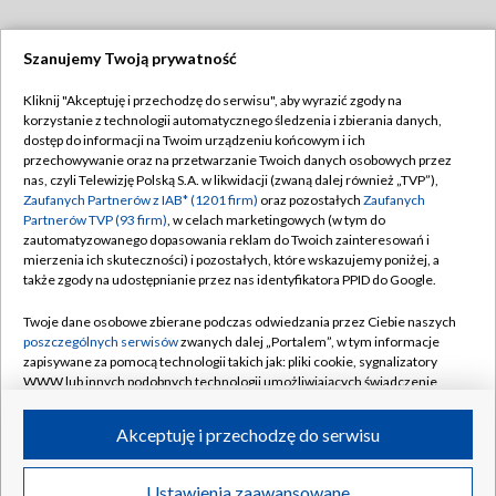
Szanujemy Twoją prywatność
Dołącz do nas:
Kliknij "Akceptuję i przechodzę do serwisu", aby wyrazić zgody na
korzystanie z technologii automatycznego śledzenia i zbierania danych,
TVP
dostęp do informacji na Twoim urządzeniu końcowym i ich
Abonament TVP
przechowywanie oraz na przetwarzanie Twoich danych osobowych przez
Regulamin TVP
nas, czyli Telewizję Polską S.A. w likwidacji (zwaną dalej również „TVP”),
Emisja w TVP
Polityka prywatności
Zaufanych Partnerów z IAB* (1201 firm)
oraz pozostałych
Zaufanych
Partnerów TVP (93 firm)
, w celach marketingowych (w tym do
Centrum informacji TVP
Moje zgody
zautomatyzowanego dopasowania reklam do Twoich zainteresowań i
mierzenia ich skuteczności) i pozostałych, które wskazujemy poniżej, a
Naziemna Telewizja Cyfrowa
Pomoc
także zgody na udostępnianie przez nas identyfikatora PPID do Google.
Sklep TVP
Biuro reklamy
Twoje dane osobowe zbierane podczas odwiedzania przez Ciebie naszych
Rada Programowa
Kontakt
poszczególnych serwisów
zwanych dalej „Portalem”, w tym informacje
zapisywane za pomocą technologii takich jak: pliki cookie, sygnalizatory
System NOS
WWW lub innych podobnych technologii umożliwiających świadczenie
dopasowanych i bezpiecznych usług, personalizację treści oraz reklam,
Informacje o nadawcy
Kanały
udostępnianie funkcji mediów społecznościowych oraz analizowanie
Akceptuję i przechodzę do serwisu
ruchu w Internecie.
Program dla prasy
©2026 Telewizja Polska S.A. w likwidacji
Biuro Reklamy
Twoje dane osobowe zbierane podczas odwiedzania przez Ciebie
Ustawienia zaawansowane