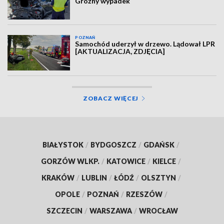
Groźny wypadek
POZNAŃ
Samochód uderzył w drzewo. Lądował LPR
[AKTUALIZACJA, ZDJĘCIA]
ZOBACZ WIĘCEJ
BIAŁYSTOK
/
BYDGOSZCZ
/
GDAŃSK
/
GORZÓW WLKP.
/
KATOWICE
/
KIELCE
/
KRAKÓW
/
LUBLIN
/
ŁÓDŹ
/
OLSZTYN
/
OPOLE
/
POZNAŃ
/
RZESZÓW
/
SZCZECIN
/
WARSZAWA
/
WROCŁAW