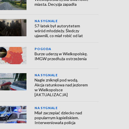
miasta. Decyzja zapadła
NA SYGNALE
57-latek był autorytetem
wśród młodzieży. Śledczy
ujawnili, co miał robić od lat
POGODA
Burze uderzą w Wielkopolskę.
IMGW przedłuża ostrzeżenia
NA SYGNALE
Nagle zniknęli pod wodą.
Akcja ratunkowa nad jeziorem
w Wielkopolsce
[AKTUALIZACJA]
NA SYGNALE
Miał zaczepiać dziecko nad
popularnym kąpieliskiem.
Interweniowała policja