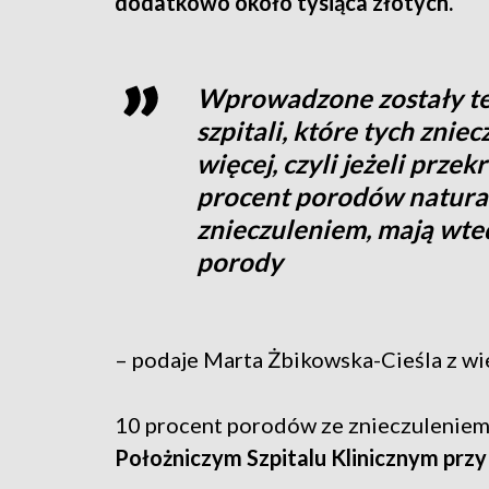
dodatkowo około tysiąca złotych.
Wprowadzone zostały te
szpitali, które tych zni
więcej, czyli jeżeli przek
procent porodów natura
znieczuleniem, mają wte
porody
– podaje Marta Żbikowska-Cieśla z w
10 procent porodów ze znieczuleniem
Położniczym Szpitalu Klinicznym przy 