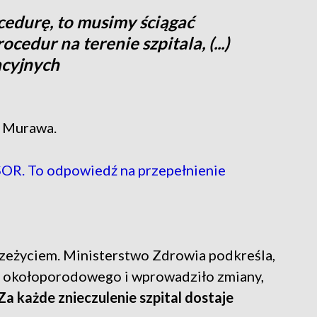
ocedurę, to musimy ściągać
cedur na terenie szpitala, (...)
acyjnych
d Murawa.
SOR. To odpowiedź na przepełnienie
zeżyciem. Ministerstwo Zdrowia podkreśla,
ia okołoporodowego i wprowadziło zmiany,
Za każde znieczulenie szpital dostaje