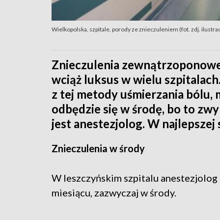
Wielkopolska, szpitale, porody ze znieczuleniem (fot. zdj. ilustr
Znieczulenia zewnątrzoponowe
wciąż luksus w wielu szpitalach
z tej metody uśmierzania bólu, m
odbędzie się w środę, bo to zwy
jest anestezjolog. W najlepszej 
Znieczulenia w środy
W leszczyńskim szpitalu anestezjolog 
miesiącu, zazwyczaj w środy.