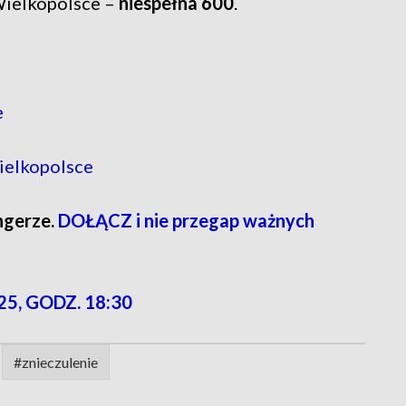
 Wielkopolsce –
niespełna 600
.
e
ielkopolsce
ngerze.
DOŁĄCZ i nie przegap ważnych
25, GODZ. 18:30
#znieczulenie