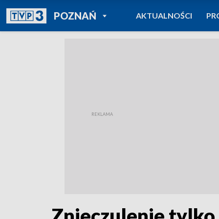
POWRÓT DO
POZNAŃ
AKTUALNOŚCI
PR
TVP REGIONY
Znieczulenie tylko