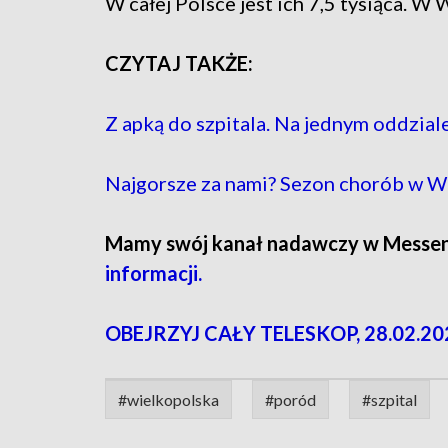
W całej Polsce jest ich 7,5 tysiąca. W
CZYTAJ TAKŻE:
Z apką do szpitala. Na jednym oddzial
Najgorsze za nami? Sezon chorób w W
Mamy swój kanał nadawczy w Messe
informacji.
OBEJRZYJ CAŁY TELESKOP, 28.02.20
#wielkopolska
#poród
#szpital