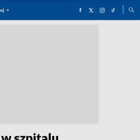
ej
 w szpitalu