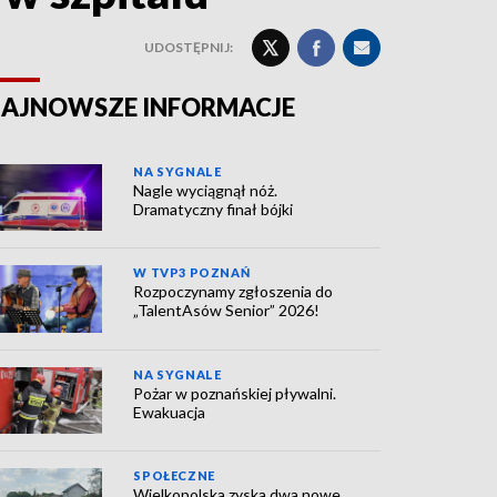
UDOSTĘPNIJ:
AJNOWSZE INFORMACJE
NA SYGNALE
Nagle wyciągnął nóż.
Dramatyczny finał bójki
W TVP3 POZNAŃ
Rozpoczynamy zgłoszenia do
„TalentAsów Senior” 2026!
NA SYGNALE
Pożar w poznańskiej pływalni.
Ewakuacja
SPOŁECZNE
Wielkopolska zyska dwa nowe