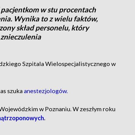
pacjentkom w stu procentach
nia. Wynika to z wielu faktów,
iczony skład personelu, który
znieczulenia
zkiego Szpitala Wielospecjalistycznego w
zas szuka
anestezjologów.
alu Wojewódzkim w Poznaniu. W zeszłym roku
wnątrzoponowych
.