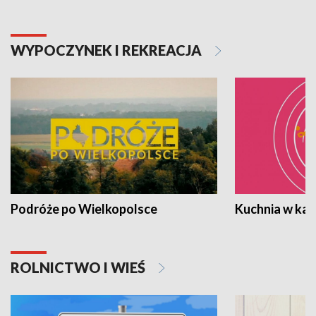
WYPOCZYNEK I REKREACJA
Podróże po Wielkopolsce
Kuchnia w ka
ROLNICTWO I WIEŚ