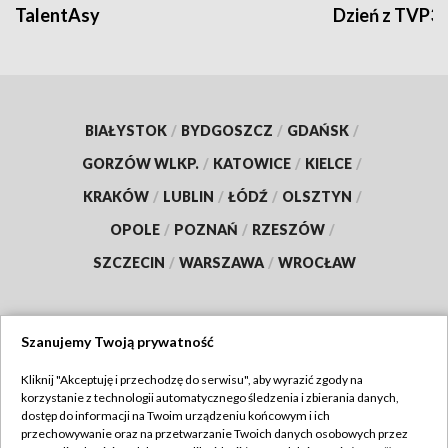
TalentAsy
Dzień z TVP3
BIAŁYSTOK
/
BYDGOSZCZ
/
GDAŃSK
/
GORZÓW WLKP.
/
KATOWICE
/
KIELCE
/
KRAKÓW
/
LUBLIN
/
ŁÓDŹ
/
OLSZTYN
/
OPOLE
/
POZNAŃ
/
RZESZÓW
/
SZCZECIN
/
WARSZAWA
/
WROCŁAW
Szanujemy Twoją prywatność
Dołącz do nas:
Kliknij "Akceptuję i przechodzę do serwisu", aby wyrazić zgody na
korzystanie z technologii automatycznego śledzenia i zbierania danych,
TVP
dostęp do informacji na Twoim urządzeniu końcowym i ich
Abonament TVP
przechowywanie oraz na przetwarzanie Twoich danych osobowych przez
Regulamin TVP